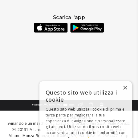
Scarica l'app
×
Questo sito web utilizza i
cookie
Questo sito web utilizza i cookie di prima e
terza parte per migliorare la tua
BEVI RESPONSABILMENTE
esperienza di navigazione e personalizzare
Svinando è un marchio registrato di Giordano Vini S.p.A. Viale Abruzzi
gli annunci. Utilizzando il nostro sito web
94, 20131 Milano - - C.F., P.IVA e Nr. Iscrizione Registro Imprese di
acconsenti a tutti i cookie in conformità con
Milano, Monza-Brianza, Lodi 04642870960 - R.E.A. MI-2564477 - Cap.