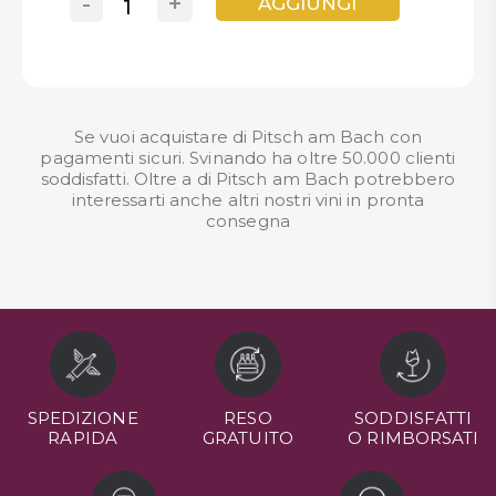
-
+
AGGIUNGI
Se vuoi acquistare di Pitsch am Bach con
pagamenti sicuri. Svinando ha oltre 50.000 clienti
soddisfatti. Oltre a di Pitsch am Bach potrebbero
interessarti anche altri nostri
vini in pronta
consegna
SPEDIZIONE
RESO
SODDISFATTI
RAPIDA
GRATUITO
O RIMBORSATI