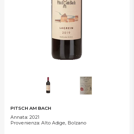
DISPENSA
TUTTO A
-30%
Accedi
Gift
Card
Preferiti
Blog
PITSCH AM BACH
Annata
: 2021
Provenienza
: Alto Adige, Bolzano