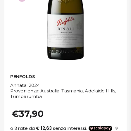
DISPENSA
TUTTO A
-30%
Accedi
Gift
Card
PENFOLDS
Annata
: 2024
Preferiti
Provenienza
: Australia, Tasmania, Adelaide Hills,
Tumbarumba
Blog
€37,90