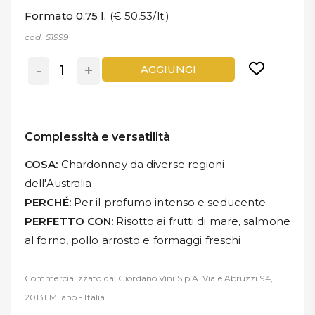
Formato 0.75 l.
(€ 50,53/lt.)
cod. S1999
-
+
AGGIUNGI
Complessità e versatilità
COSA:
Chardonnay da diverse regioni
dell'Australia
PERCHÉ:
Per il profumo intenso e seducente
PERFETTO CON:
Risotto ai frutti di mare, salmone
al forno, pollo arrosto e formaggi freschi
Commercializzato da: Giordano Vini S.p.A. Viale Abruzzi 94,
20131 Milano - Italia