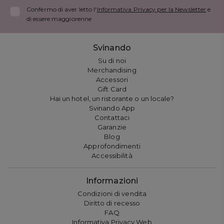
Confermo di aver letto l'
Informativa Privacy per la Newsletter
e
di essere maggiorenne
Svinando
Su di noi
Merchandising
Accessori
Gift Card
Hai un hotel, un ristorante o un locale?
Svinando App
Contattaci
Garanzie
Blog
Approfondimenti
Accessibilità
Informazioni
Condizioni di vendita
Diritto di recesso
FAQ
Informativa Privacy Web