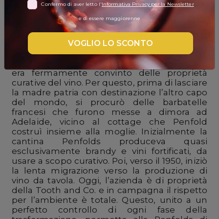
Confermo di aver letto l'
Informativa Privacy per la Newsletter
DISPENSA
e di essere maggiorenne
Creata nel 1844 da Cristopher Rawson
TUTTO A
Penfolds, la tenuta Penfolds è ancora oggi
-30%
VOGLIO LO SCONTO
una delle aziende australiane più conosciute
e apprezzate a livello planetario. Il fondatore
era un giovane medico di origine inglese ed
era fermamente convinto delle proprietà
Accedi
curative del vino. Per questo, prima di lasciare
la madre patria con destinazione l’altro capo
del mondo, si procurò delle barbatelle
francesi che furono messe a dimora ad
Gift
Adelaide, vicino al cottage che Penfold
Card
costruì insieme alla moglie. Inizialmente la
cantina Penfolds produceva quasi
Preferiti
esclusivamente brandy e vini fortificati, da
usare a scopo curativo. Poi, verso il 1950, iniziò
Blog
la lenta migrazione verso la produzione di
vino da tavola. Oggi, l’azienda è di proprietà
della Tooth and Co. e in campagna il rispetto
per l’ambiente è totale. Questo, unito a un
perfetto controllo di ogni fase della