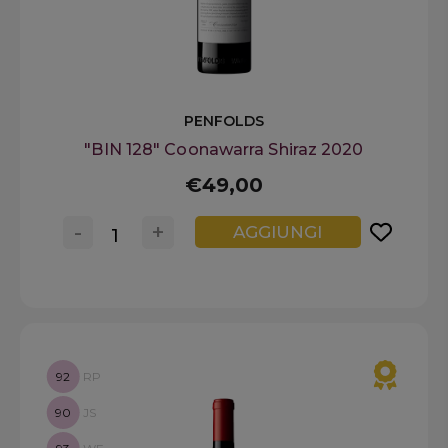
PENFOLDS
"BIN 128" Coonawarra Shiraz 2020
€49,00
-
+
AGGIUNGI
92
RP
90
JS