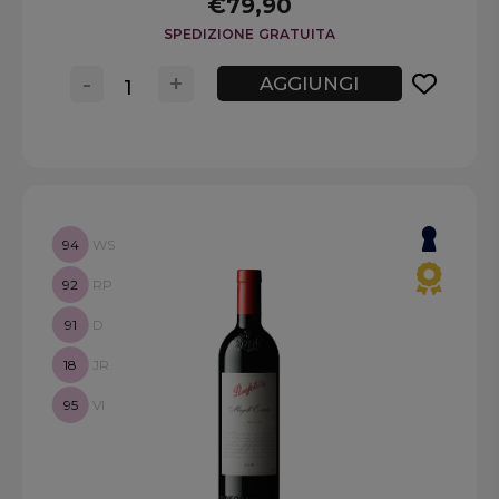
€79,90
SPEDIZIONE GRATUITA
-
+
AGGIUNGI
94
WS
92
RP
91
D
18
JR
95
VI