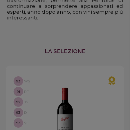
trasformazione, permette alla Penfolds di
continuare a sorprendere appassionati ed
esperti, anno dopo anno, con vini sempre più
interessanti.
LA SELEZIONE
93
WS
91
RP
92
JS
93
D
93
VI