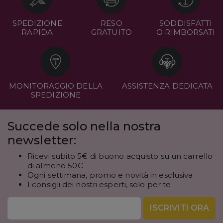
SPEDIZIONE
RESO
SODDISFATTI
RAPIDA
GRATUITO
O RIMBORSATI
MONITORAGGIO DELLA
ASSISTENZA DEDICATA
SPEDIZIONE
Succede solo nella nostra
newsletter:
Ricevi subito 5€ di buono acquisto su un carrello
di almeno 50€
Ogni settimana, promo e novità in esclusiva
I consigli dei nostri esperti, solo per te
ISCRIVITI ORA