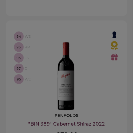
94
WS
93
RP
93
JS
97
D
95
WE
PENFOLDS
"BIN 389" Cabernet Shiraz 2022