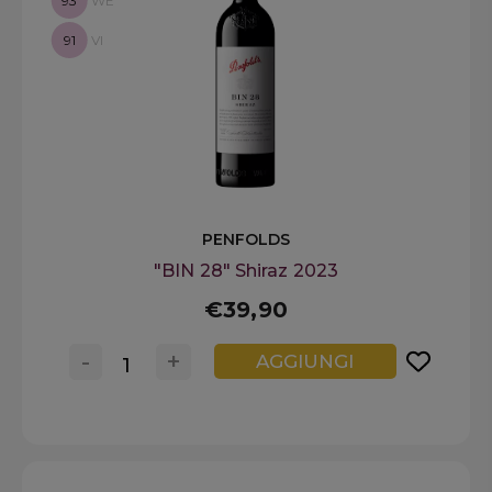
93
WE
91
VI
PENFOLDS
"BIN 28" Shiraz 2023
€39,90
-
+
AGGIUNGI