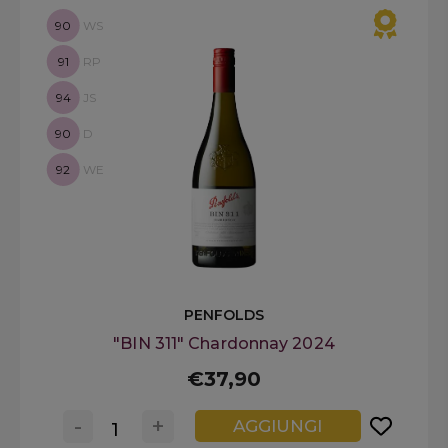
90
WS
91
RP
94
JS
90
D
92
WE
PENFOLDS
"BIN 311" Chardonnay 2024
€37,90
-
+
AGGIUNGI