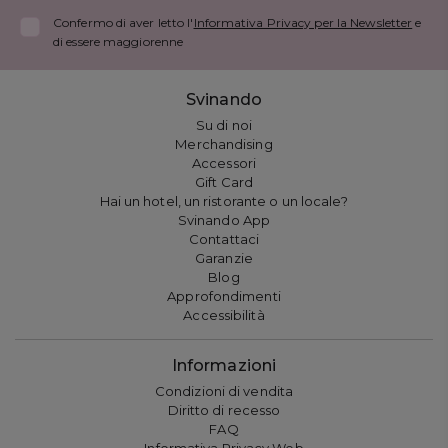
Confermo di aver letto l'
Informativa Privacy per la Newsletter
e
di essere maggiorenne
Svinando
Su di noi
Merchandising
Accessori
Gift Card
Hai un hotel, un ristorante o un locale?
Svinando App
Contattaci
Garanzie
Blog
Approfondimenti
Accessibilità
Informazioni
Condizioni di vendita
Diritto di recesso
FAQ
Informativa Privacy Web