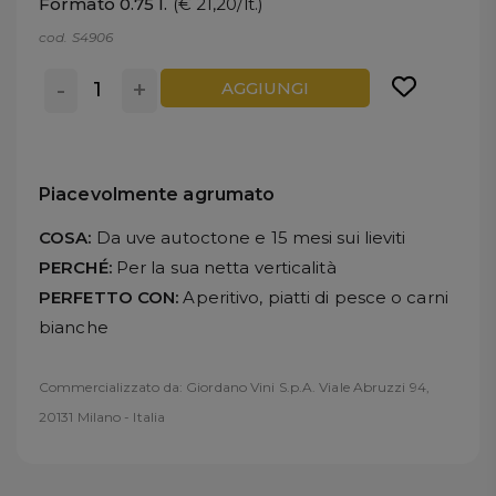
Formato 0.75 l.
(€ 21,20/lt.)
cod. S4906
-
+
AGGIUNGI
Piacevolmente agrumato
COSA:
Da uve autoctone e 15 mesi sui lieviti
PERCHÉ:
Per la sua netta verticalità
PERFETTO CON:
Aperitivo, piatti di pesce o carni
bianche
Commercializzato da: Giordano Vini S.p.A. Viale Abruzzi 94,
20131 Milano - Italia