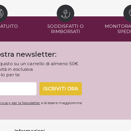
RATUITO
SODDISFATTI O
MONITORA
RIMBORSATI
SPED
stra newsletter:
quisto su un carrello di almeno 50€
tà in esclusiva
olo per te
ISCRIVITI ORA
rivacy per la Newsletter
e di essere maggiorenne