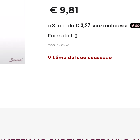
€ 9,81
Formato l.
()
cod. S0862
Vittima del suo successo