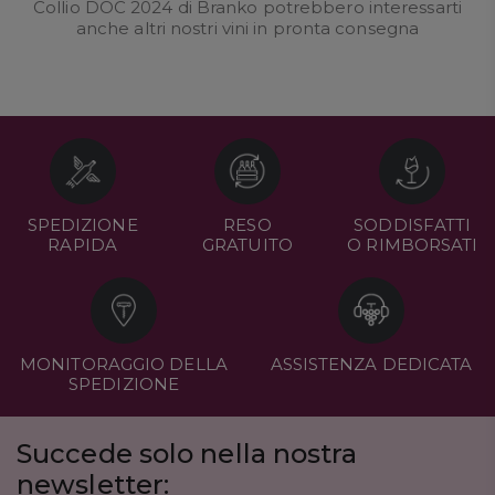
Collio DOC 2024 di Branko potrebbero interessarti
anche altri nostri
vini in pronta consegna
SPEDIZIONE
RESO
SODDISFATTI
RAPIDA
GRATUITO
O RIMBORSATI
MONITORAGGIO DELLA
ASSISTENZA DEDICATA
SPEDIZIONE
Succede solo nella nostra
newsletter: