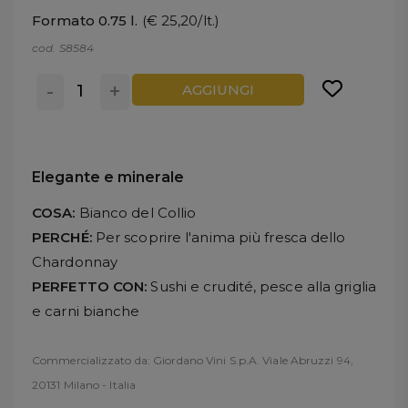
Formato 0.75 l.
(€ 25,20/lt.)
cod. S8584
-
+
AGGIUNGI
Elegante e minerale
COSA:
Bianco del Collio
PERCHÉ:
Per scoprire l'anima più fresca dello
Chardonnay
PERFETTO CON:
Sushi e crudité, pesce alla griglia
e carni bianche
Commercializzato da: Giordano Vini S.p.A. Viale Abruzzi 94,
20131 Milano - Italia