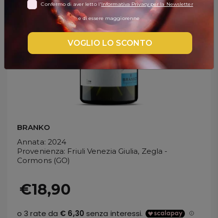
Confermo di aver letto l'
Informativa Privacy per la Newsletter
DISPENSA
e di essere maggiorenne
TUTTO A
-30%
VOGLIO LO SCONTO
Accedi
Gift
Card
BRANKO
Annata
: 2024
Preferiti
Provenienza
: Friuli Venezia Giulia, Zegla -
Cormons (GO)
Blog
€18,90