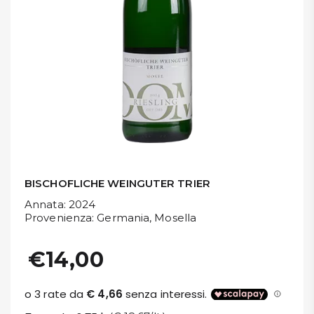
DISPENSA
TUTTO A
-30%
Accedi
Gift
Card
BISCHOFLICHE WEINGUTER TRIER
Annata
: 2024
Preferiti
Provenienza
: Germania, Mosella
Blog
€14,00