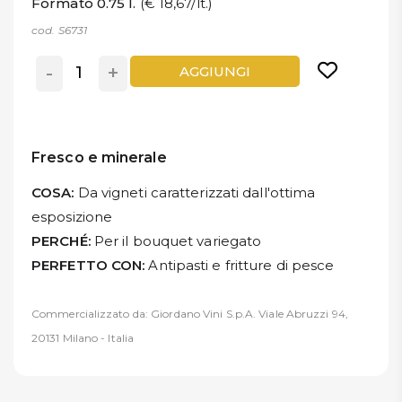
Formato 0.75 l.
(€ 18,67/lt.)
cod. S6731
-
+
AGGIUNGI
Fresco e minerale
COSA:
Da vigneti caratterizzati dall'ottima
esposizione
PERCHÉ:
Per il bouquet variegato
PERFETTO CON:
Antipasti e fritture di pesce
Commercializzato da: Giordano Vini S.p.A. Viale Abruzzi 94,
20131 Milano - Italia