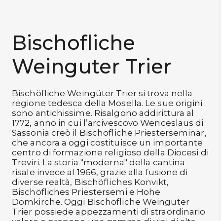
Confermo di aver letto l'
Informativa Privacy per la Newsletter
DISPENSA
e di essere maggiorenne
TUTTO A
Bischofliche
-30%
VOGLIO LO SCONTO
Weinguter Trier
Accedi
Bischöfliche Weingüter Trier si trova nella
regione tedesca della Mosella. Le sue origini
sono antichissime. Risalgono addirittura al
Gift
1772, anno in cui l’arcivescovo Wenceslaus di
Card
Sassonia creò il Bischöfliche Priesterseminar,
che ancora a oggi costituisce un importante
Preferiti
centro di formazione religioso della Diocesi di
Treviri. La storia "moderna" della cantina
Blog
risale invece al 1966, grazie alla fusione di
diverse realtà, Bischöfliches Konvikt,
Bischöfliches Priestersemi e Hohe
Domkirche. Oggi Bischöfliche Weingüter
Trier possiede appezzamenti di straordinario