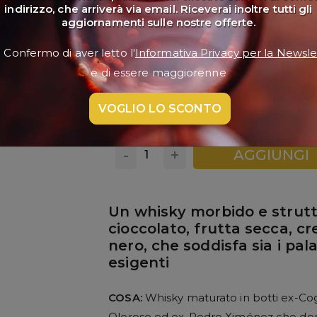
indirizzo, che arriverà via email. Riceverai inoltre tutti gli
€ 79,00
aggiornamenti sulle nostre offerte.
Confermo di aver letto l'
Informativa Privacy per la Newsle
e di essere maggiorenne
SPEDIZIONE GRATUITA
Formato 0.70 l.
(€ 112,86/lt.)
VOGLIO LO SCONTO
cod. S0800
-
+
AGGIUNGI
Un whisky morbido e strutt
cioccolato, frutta secca, c
nero, che soddisfa sia i pala
esigenti
COSA:
Whisky maturato in botti ex-Co
Oloroso ed ex-Pedro Ximénez che dona