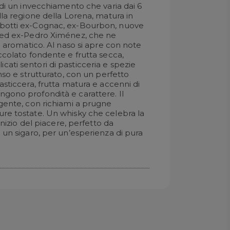
 di un invecchiamento che varia dai 6
lla regione della Lorena, matura in
botti ex-Cognac, ex-Bourbon, nuove
o ed ex-Pedro Ximénez, che ne
lo aromatico. Al naso si apre con note
ccolato fondente e frutta secca,
ati sentori di pasticceria e spezie
enso e strutturato, con un perfetto
asticcera, frutta matura e accenni di
gono profondità e carattere. Il
lgente, con richiami a prugne
re tostate. Un whisky che celebra la
’inizio del piacere, perfetto da
 un sigaro, per un’esperienza di pura