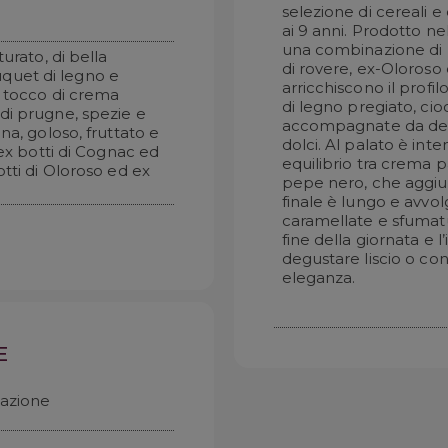
selezione di cereali e
ai 9 anni. Prodotto ne
una combinazione di 
urato, di bella
di rovere, ex-Oloros
quet di legno e
arricchiscono il profi
n tocco di crema
di legno pregiato, cio
di prugne, spezie e
accompagnate da delic
na, goloso, fruttato e
dolci. Al palato è int
 ex botti di Cognac ed
equilibrio tra crema p
otti di Oloroso ed ex
pepe nero, che aggiun
finale è lungo e avvo
caramellate e sfumatu
fine della giornata e l
degustare liscio o con
eleganza.
E
tazione