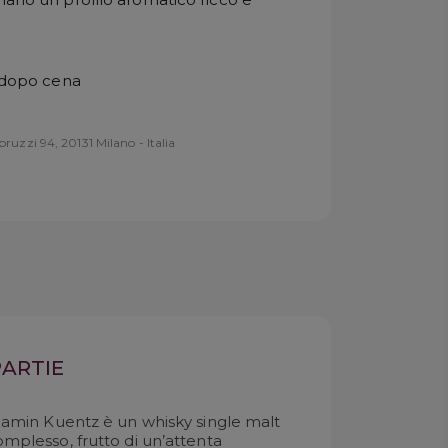
o dopo cena
ruzzi 94, 20131 Milano - Italia
PARTIE
enjamin Kuentz è un whisky single malt
omplesso, frutto di un’attenta