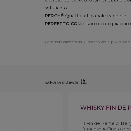
sofisticato
PERCHÉ:
Qualità artigianale francese
PERFETTO CON:
Liscio o con ghiacci
Commercializzato da: Giordano Vini S.p.A. Viale Ab
Salva la scheda
WHISKY FIN DE 
Il Fin de Partie di B
francese raffinato e c