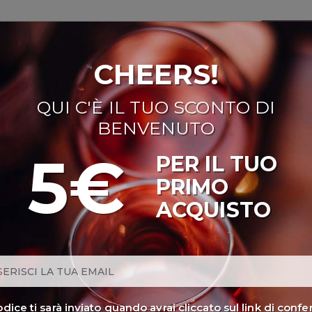
CHEERS!
NI ROSATI
BOLLICINE
CAVEAU
SPIRITS
BIRRE
DISPENS
QUI C'È IL TUO SCONTO DI
n De Partie
BENVENUTO
5€
PER IL TUO
PRIMO
WHISKY FIN DE PARTI
ACQUISTO
BENJAMIN KUENTZ
Provenienza
: Francia, Xàtiva (Valencia)
Disponibili:
6
codice ti sarà inviato quando avrai cliccato sul link di conf