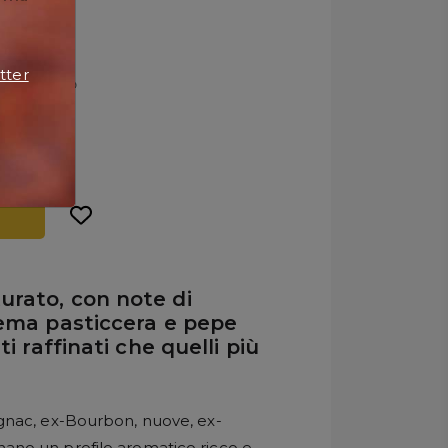
tter
urato, con note di
rema pasticcera e pepe
ti raffinati che quelli più
gnac, ex-Bourbon, nuove, ex-
no un profilo aromatico ricco e