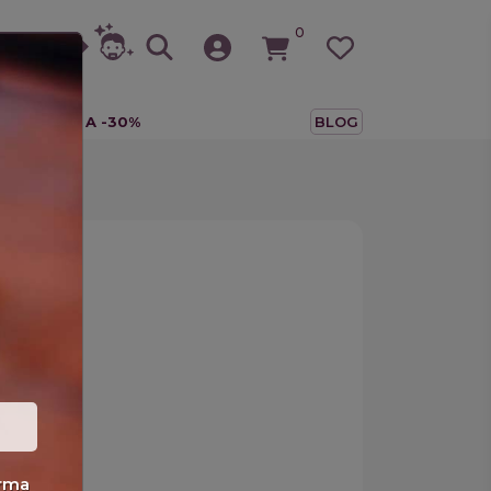
0
A
TUTTO A -30%
BLOG
E
erma