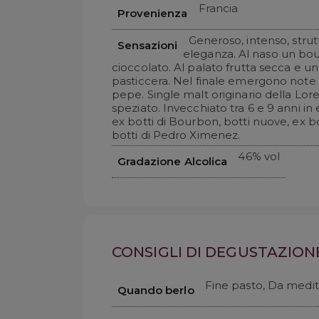
Francia
Provenienza
Generoso, intenso, strutt
Sensazioni
eleganza. Al naso un bou
cioccolato. Al palato frutta secca e u
pasticcera. Nel finale emergono note 
pepe. Single malt originario della Lore
speziato. Invecchiato tra 6 e 9 anni in
ex botti di Bourbon, botti nuove, ex b
botti di Pedro Ximenez.
46% vol
Gradazione Alcolica
CONSIGLI DI DEGUSTAZION
Fine pasto, Da medi
Quando berlo