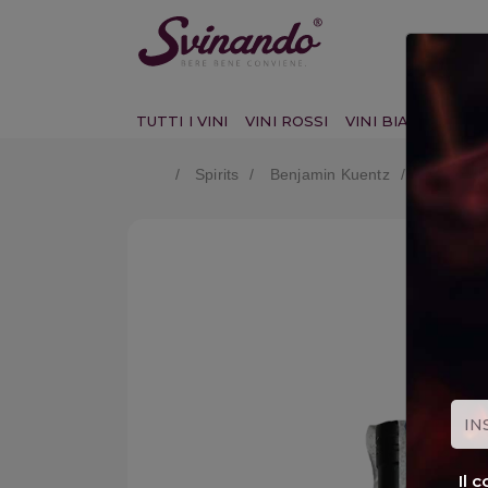
TUTTI I VINI
VINI ROSSI
VINI BIANCHI
VI
Spirits
Benjamin Kuentz
Whisky Fi
Il 