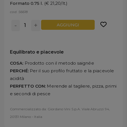
Formato 0.75 l.
(€ 21,20/lt.)
cod. S6618
-
+
AGGIUNGI
Equilibrato e piacevole
COSA:
Prodotto con il metodo saignée
PERCHÉ:
Per il suo profilo fruttato e la piacevole
acidità
PERFETTO CON:
Merende al tagliere, pizza, primi
e secondi di pesce
Commercializzato da: Giordano Vini S.p.A. Viale Abruzzi 94,
20131 Milano - Italia