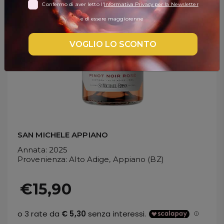
Confermo di aver letto l'
Informativa Privacy per la Newsletter
DISPENSA
e di essere maggiorenne
TUTTO A
-30%
VOGLIO LO SCONTO
Accedi
Gift
Card
SAN MICHELE APPIANO
Preferiti
Annata
: 2025
Provenienza
: Alto Adige, Appiano (BZ)
Blog
€15,90