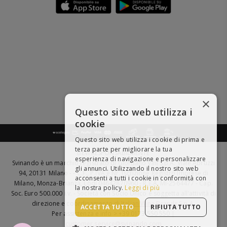
×
Questo sito web utilizza i
cookie
Questo sito web utilizza i cookie di prima e
terza parte per migliorare la tua
BEVI RESPONSABILMENTE
esperienza di navigazione e personalizzare
Svinando è un marchio registrato di Giordano Vini S.p.A. Viale Abruzzi
gli annunci. Utilizzando il nostro sito web
94, 20131 Milano - - C.F., P.IVA e Nr. Iscrizione Registro Imprese di
acconsenti a tutti i cookie in conformità con
Milano, Monza-Brianza, Lodi 04642870960 - R.E.A. MI-2564477 - Cap.
la nostra policy.
Leggi di più
Soc. Euro 500.000 i.v. - Società con Socio Unico e soggetta all'attività di
direzione e coordinamento di
Italian Wine Brands S.p.A.
ACCETTA TUTTO
RIFIUTA TUTTO
Per assistenza e info > +39 0173 550 550 |
customer.service@svinando.com