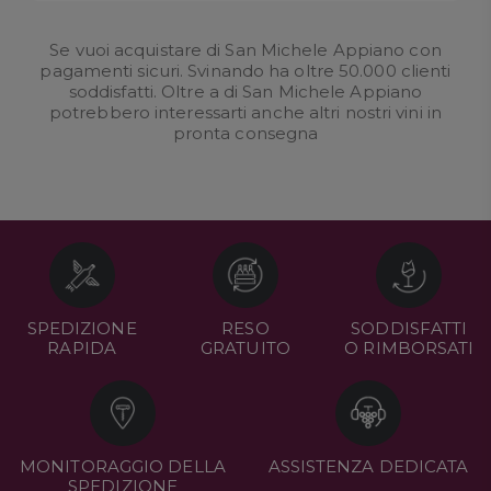
Se vuoi acquistare di San Michele Appiano con
pagamenti sicuri. Svinando ha oltre 50.000 clienti
soddisfatti. Oltre a di San Michele Appiano
potrebbero interessarti anche altri nostri
vini in
pronta consegna
SPEDIZIONE
RESO
SODDISFATTI
RAPIDA
GRATUITO
O RIMBORSATI
MONITORAGGIO DELLA
ASSISTENZA DEDICATA
SPEDIZIONE