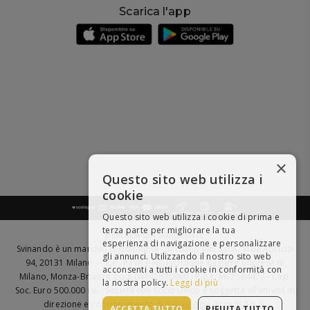
Scarica l'app
×
Questo sito web utilizza i
cookie
Questo sito web utilizza i cookie di prima e
terza parte per migliorare la tua
BEVI RESPONSABILMENTE
esperienza di navigazione e personalizzare
Svinando è un marchio registrato di Giordano Vini S.p.A. Viale Abruzzi
gli annunci. Utilizzando il nostro sito web
94, 20131 Milano - - C.F., P.IVA e Nr. Iscrizione Registro Imprese di
acconsenti a tutti i cookie in conformità con
Milano, Monza-Brianza, Lodi 04642870960 - R.E.A. MI-2564477 - Cap.
la nostra policy.
Leggi di più
Soc. Euro 500.000 i.v. - Società con Socio Unico e soggetta all'attività di
direzione e coordinamento di
Italian Wine Brands S.p.A.
ACCETTA TUTTO
RIFIUTA TUTTO