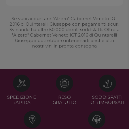
Se vuoi acquistare "Alzero" Cabernet Veneto IGT
2016 di Quintarelli Giuseppe con pagamenti sicuri.
Svinando ha oltre 50.000 clienti soddisfatti. Oltre a
"Alzero" Cabernet Veneto IGT 2016 di Quintarelli
Giuseppe potrebbero interessarti anche altri
nostri
vini in pronta consegna
SPEDIZIONE
RESO
SODDISFATTI
RAPIDA
GRATUITO
O RIMBORSATI