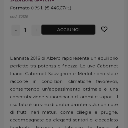
SPEDIZIONE GRATUITA
Formato 0.75 l.
(€ 446,67/lt.)
cod. S0139
-
+
AGGIUNGI
L'annata 2016 di Alzero rappresenta un equilibrio
perfetto tra potenza e finezza. Le uve Cabernet
Franc, Cabernet Sauvignon e Merlot sono state
raccolte in condizioni climatiche favorevoli,
consentendo un'appassimento ottimale e una
concentrazione straordinaria di aromi e sapori. Il
risultato è un vino di profonda intensità, con note
di frutti neri maturi, come ciliegie e prugne,
accompagnate da eleganti sentori di cioccolato
fondente, liquirizia e tabacco. In bocca, il