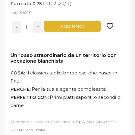
Formato 0.75 l.
(€ 21,20/lt.)
cod. S4025
-
+
AGGIUNGI
Un rosso straordinario da un territorio con
vocazione bianchista
COSA:
Il classico taglio bordolese che nasce in
Friuli
PERCHÉ:
Per la sua elegante complessità
PERFETTO CON:
Primi piatti saporiti o secondi di
carne
Commercializzato da: Giordano Vini S.p.A. Viale Abruzzi 94,
20131 Milano - Italia