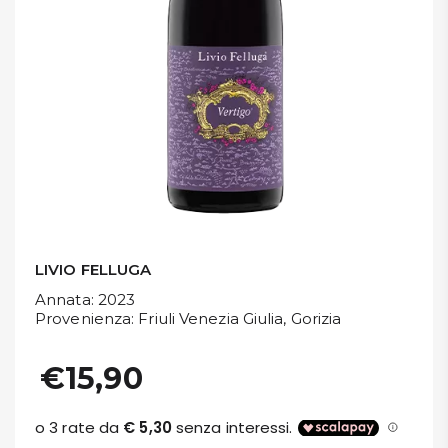
DISPENSA
TUTTO A
-30%
Accedi
Gift
Card
LIVIO FELLUGA
Preferiti
Annata
: 2023
Provenienza
: Friuli Venezia Giulia, Gorizia
Blog
€15,90