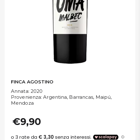
DISPENSA
TUTTO A
-30%
Accedi
Gift
Card
FINCA AGOSTINO
Annata
: 2020
Preferiti
Provenienza
: Argentina, Barrancas, Maipú,
Mendoza
Blog
€9,90