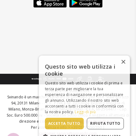
×
Questo sito web utilizza i
cookie
Questo sito web utilizza i cookie di prima e
terza parte per migliorare la tua
BEVI RESPONSABILMENTE
esperienza di navigazione e personalizzare
Svinando è un marchio registrato di Giordano Vini S.p.A. Viale Abruzzi
gli annunci. Utilizzando il nostro sito web
94, 20131 Milano - - C.F., P.IVA e Nr. Iscrizione Registro Imprese di
acconsenti a tutti i cookie in conformità con
Milano, Monza-Brianza, Lodi 04642870960 - R.E.A. MI-2564477 - Cap.
la nostra policy.
Leggi di più
Soc. Euro 500.000 i.v. - Società con Socio Unico e soggetta all'attività di
direzione e coordinamento di
Italian Wine Brands S.p.A.
ACCETTA TUTTO
RIFIUTA TUTTO
Per assistenza e info > +39 0173 550 550 |
customer.service@svinando.com