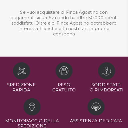
Se vuoi acquistare di Finca Agostino con
pagamenti sicuri. Svinando ha oltre 50.000 clienti
soddisfatti. Oltre a di Finca Agostino potrebbero
interessarti anche altri nostri
vini in pronta
consegna
SPEDIZIONE
RESO
SODDISFATTI
RAPIDA
GRATUITO
O RIMBORSATI
MONITORAGGIO DELLA
ASSISTENZA DEDICATA
SPEDIZIONE