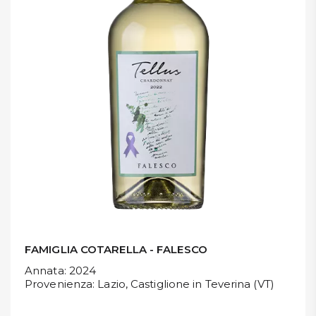
DISPENSA
TUTTO A
-30%
Accedi
Gift
Card
Preferiti
Blog
FAMIGLIA COTARELLA - FALESCO
Annata
: 2024
Provenienza
: Lazio, Castiglione in Teverina (VT)