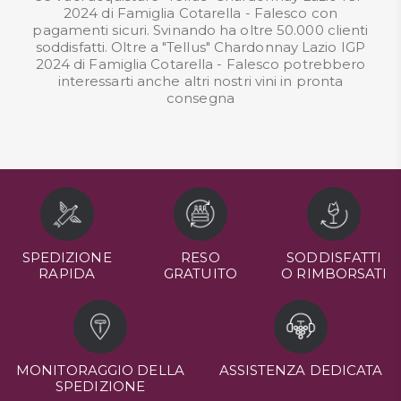
2024 di Famiglia Cotarella - Falesco con
pagamenti sicuri. Svinando ha oltre 50.000 clienti
soddisfatti. Oltre a "Tellus" Chardonnay Lazio IGP
2024 di Famiglia Cotarella - Falesco potrebbero
interessarti anche altri nostri
vini in pronta
consegna
SPEDIZIONE
RESO
SODDISFATTI
RAPIDA
GRATUITO
O RIMBORSATI
MONITORAGGIO DELLA
ASSISTENZA DEDICATA
SPEDIZIONE