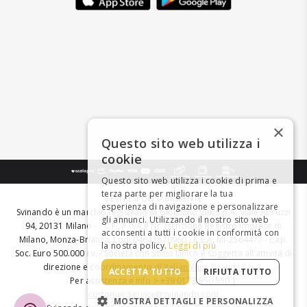
×
Questo sito web utilizza i
cookie
Questo sito web utilizza i cookie di prima e
terza parte per migliorare la tua
BEVI RESPONSABILMENTE
esperienza di navigazione e personalizzare
Svinando è un marchio registrato di Giordano Vini S.p.A. Viale Abruzzi
gli annunci. Utilizzando il nostro sito web
94, 20131 Milano - - C.F., P.IVA e Nr. Iscrizione Registro Imprese di
acconsenti a tutti i cookie in conformità con
Milano, Monza-Brianza, Lodi 04642870960 - R.E.A. MI-2564477 - Cap.
la nostra policy.
Leggi di più
Soc. Euro 500.000 i.v. - Società con Socio Unico e soggetta all'attività di
direzione e coordinamento di
Italian Wine Brands S.p.A.
ACCETTA TUTTO
RIFIUTA TUTTO
Per assistenza e info > +39 0173 550 550 |
customer.service@svinando.com
MOSTRA DETTAGLI E PERSONALIZZA