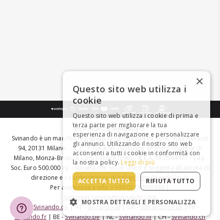
×
Questo sito web utilizza i
cookie
Questo sito web utilizza i cookie di prima e
terza parte per migliorare la tua
BEVI RESPONSABILMENTE
esperienza di navigazione e personalizzare
Svinando è un marchio registrato di Giordano Vini S.p.A. Viale Abruzzi
gli annunci. Utilizzando il nostro sito web
94, 20131 Milano - - C.F., P.IVA e Nr. Iscrizione Registro Imprese di
acconsenti a tutti i cookie in conformità con
Milano, Monza-Brianza, Lodi 04642870960 - R.E.A. MI-2564477 - Cap.
la nostra policy.
Leggi di più
Soc. Euro 500.000 i.v. - Società con Socio Unico e soggetta all'attività di
direzione e coordinamento di
Italian Wine Brands S.p.A.
ACCETTA TUTTO
RIFIUTA TUTTO
Per assistenza e info > +39 0173 550 550 |
customer.service@svinando.com
MOSTRA DETTAGLI E PERSONALIZZA
DE -
Svinando.de
| AT -
Svinando.at
| UK -
Svinando.co.uk
| FR -
Svinando.fr
| BE -
Svinando.be
| NL -
Svinando.nl
| CH -
Svinando.ch