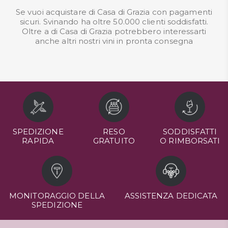
Se vuoi acquistare di Casa di Grazia con pagamenti
sicuri. Svinando ha oltre 50.000 clienti soddisfatti.
Oltre a di Casa di Grazia potrebbero interessarti
anche altri nostri
vini in pronta consegna
SPEDIZIONE
RESO
SODDISFATTI
RAPIDA
GRATUITO
O RIMBORSATI
MONITORAGGIO DELLA
ASSISTENZA DEDICATA
SPEDIZIONE