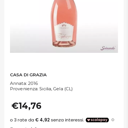
DISPENSA
TUTTO A
-30%
Accedi
Gift
Card
CASA DI GRAZIA
Annata
: 2016
Preferiti
Provenienza
: Sicilia, Gela (CL)
Blog
€14,76