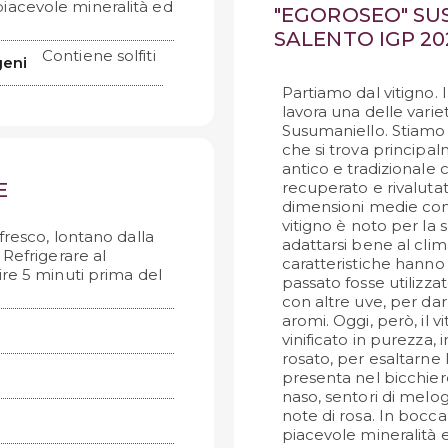
a piacevole mineralità ed
"EGOROSEO" SU
SALENTO IGP 20
Contiene solfiti
geni
Partiamo dal vitigno.
lavora una delle variet
Susumaniello. Stiamo 
che si trova principal
antico e tradizionale 
E
recuperato e rivalutat
dimensioni medie con 
vitigno è noto per la 
fresco, lontano dalla
adattarsi bene al cli
. Refrigerare al
caratteristiche hanno 
re 5 minuti prima del
passato fosse utilizz
con altre uve, per dar
aromi. Oggi, però, il 
vinificato in purezza, 
rosato, per esaltarne l
presenta nel bicchiere
naso, sentori di melo
note di rosa. In bocca, 
piacevole mineralità e