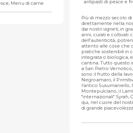
antipasti di pesce e fr
esce, Menu di carne
Più di mezzo secolo di
direttamente nella nos
dai nostri vigneti, in gr
anni, curati e coltivat
dell'autenticità, pot
attento alle cose che
pratiche sostenibili in
integrata o biologica, e 
cantina. Tutto questo i
a San Pietro Vernotico, i
sono il frutto della la
Negroamaro, il Primiti
l’antico Susumaniello, l'
Montepulciano, il Lambr
"internazionali" Syrah
qui, nel cuore del nost
di grande piacevolezza