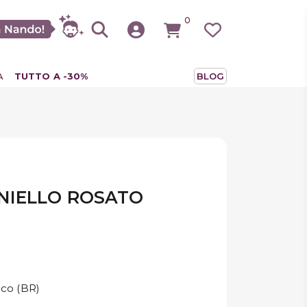
0
A
TUTTO A -30%
BLOG
NIELLO ROSATO
ico (BR)