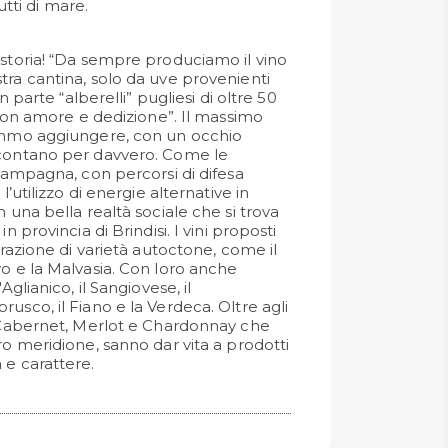
utti di mare.
 storia! “Da sempre produciamo il vino
tra cantina, solo da uve provenienti
an parte “alberelli” pugliesi di oltre 50
i con amore e dedizione”. Il massimo
remmo aggiungere, con un occhio
 contano per davvero. Come le
 campagna, con percorsi di difesa
l’utilizzo di energie alternative in
n una bella realtà sociale che si trova
n provincia di Brindisi. I vini proposti
vorazione di varietà autoctone, come il
vo e la Malvasia. Con loro anche
Aglianico, il Sangiovese, il
usco, il Fiano e la Verdeca. Oltre agli
, Cabernet, Merlot e Chardonnay che
ro meridione, sanno dar vita a prodotti
 e carattere.