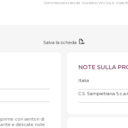
Commercializzato da: Giordano Vini S.p.A. Viale Ab
Salva la scheda
NOTE SULLA P
Italia
C.S. Sampietrana S.c.a.r
sprime con sentori di
ante e delicate note