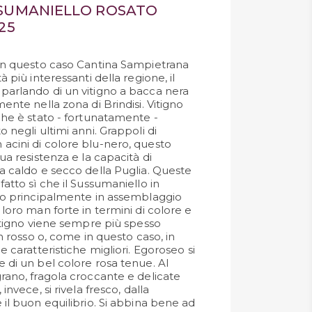
SUMANIELLO ROSATO
25
 In questo caso Cantina Sampietrana
à più interessanti della regione, il
parlando di un vitigno a bacca nera
mente nella zona di Brindisi. Vitigno
che è stato - fortunatamente -
o negli ultimi anni. Grappoli di
acini di colore blu-nero, questo
sua resistenza e la capacità di
ma caldo e secco della Puglia. Queste
fatto sì che il Sussumaniello in
ato principalmente in assemblaggio
 loro man forte in termini di colore e
vitigno viene sempre più spesso
in rosso o, come in questo caso, in
e caratteristiche migliori. Egoroseo si
 di un bel colore rosa tenue. Al
grano, fragola croccante e delicate
invece, si rivela fresco, dalla
 il buon equilibrio. Si abbina bene ad