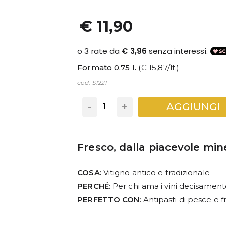
€ 11,90
Formato 0.75 l.
(€ 15,87/lt.)
cod. S1221
-
+
AGGIUNGI
Fresco, dalla piacevole mine
COSA:
Vitigno antico e tradizionale
PERCHÉ:
Per chi ama i vini decisamente 
PERFETTO CON:
Antipasti di pesce e f