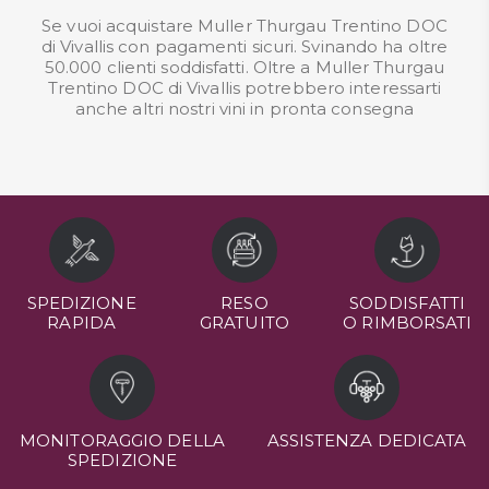
Se vuoi acquistare Muller Thurgau Trentino DOC
di Vivallis con pagamenti sicuri. Svinando ha oltre
50.000 clienti soddisfatti. Oltre a Muller Thurgau
Trentino DOC di Vivallis potrebbero interessarti
anche altri nostri
vini in pronta consegna
SPEDIZIONE
RESO
SODDISFATTI
RAPIDA
GRATUITO
O RIMBORSATI
MONITORAGGIO DELLA
ASSISTENZA DEDICATA
SPEDIZIONE