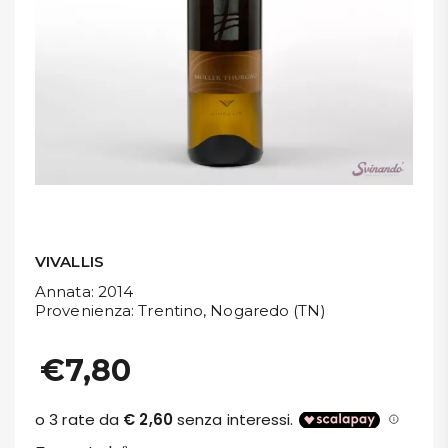
DISPENSA
TUTTO A
-30%
Accedi
Gift
Card
VIVALLIS
Annata
: 2014
Preferiti
Provenienza
: Trentino, Nogaredo (TN)
Blog
€7,80