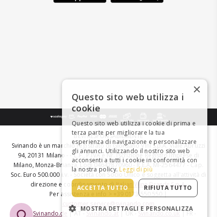
×
Questo sito web utilizza i
cookie
Questo sito web utilizza i cookie di prima e
terza parte per migliorare la tua
BEVI RESPONSABILMENTE
esperienza di navigazione e personalizzare
Svinando è un marchio registrato di Giordano Vini S.p.A. Viale Abruzzi
gli annunci. Utilizzando il nostro sito web
94, 20131 Milano - - C.F., P.IVA e Nr. Iscrizione Registro Imprese di
acconsenti a tutti i cookie in conformità con
Milano, Monza-Brianza, Lodi 04642870960 - R.E.A. MI-2564477 - Cap.
la nostra policy.
Leggi di più
Soc. Euro 500.000 i.v. - Società con Socio Unico e soggetta all'attività di
direzione e coordinamento di
Italian Wine Brands S.p.A.
ACCETTA TUTTO
RIFIUTA TUTTO
Per assistenza e info > +39 0173 550 550 |
customer.service@svinando.com
MOSTRA DETTAGLI E PERSONALIZZA
DE -
Svinando.de
| AT -
Svinando.at
| UK -
Svinando.co.uk
| FR -