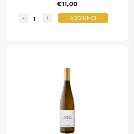
€11,00
-
+
AGGIUNGI