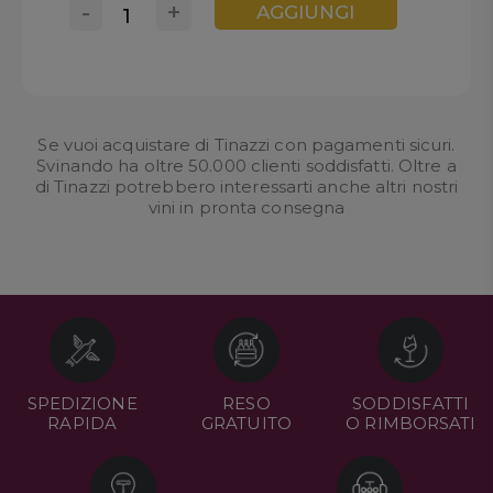
-
+
AGGIUNGI
Se vuoi acquistare di Tinazzi con pagamenti sicuri.
Svinando ha oltre 50.000 clienti soddisfatti. Oltre a
di Tinazzi potrebbero interessarti anche altri nostri
vini in pronta consegna
SPEDIZIONE
RESO
SODDISFATTI
RAPIDA
GRATUITO
O RIMBORSATI