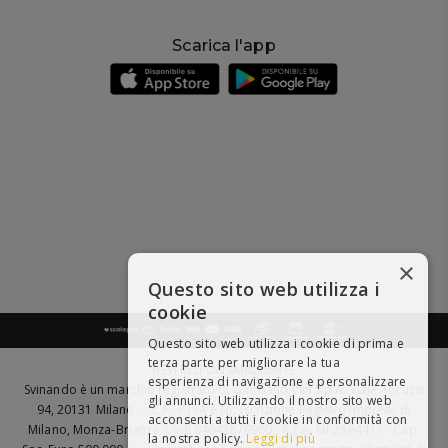
Scarica l'app
×
Questo sito web utilizza i
cookie
Questo sito web utilizza i cookie di prima e
terza parte per migliorare la tua
BEVI RESPONSABILMENTE
esperienza di navigazione e personalizzare
Svinando è un marchio registrato di Giordano Vini S.p.A. Viale Abruzzi
gli annunci. Utilizzando il nostro sito web
94, 20131 Milano - - C.F., P.IVA e Nr. Iscrizione Registro Imprese di
acconsenti a tutti i cookie in conformità con
Milano, Monza-Brianza, Lodi 04642870960 - R.E.A. MI-2564477 - Cap.
la nostra policy.
Leggi di più