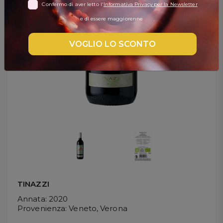
Confermo di aver letto l'
Informativa Privacy per la Newsletter
DISPENSA
e di essere maggiorenne
TUTTO A
-30%
VOGLIO LO SCONTO
Accedi
Gift
Card
Preferiti
Blog
TINAZZI
Annata
: 2020
Provenienza
: Veneto, Verona