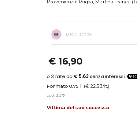
Provenienza
: Puglia, Martina Franca (T
98
LUCA MARONI
€ 16,90
Formato 0.75 l.
(€ 22,53/lt.)
cod. S1515
Vittima del suo successo