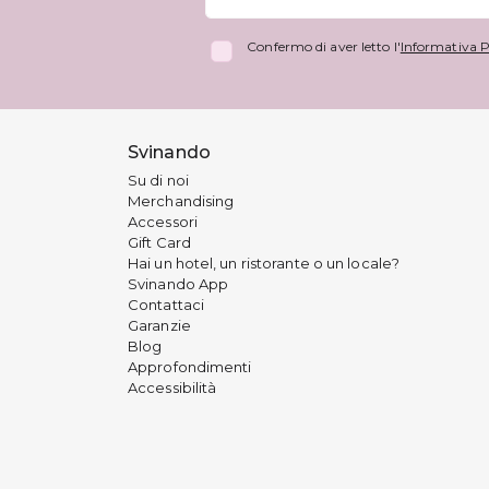
Confermo di aver letto l'
Informativa P
Svinando
Su di noi
Merchandising
Accessori
Gift Card
Hai un hotel, un ristorante o un locale?
Svinando App
Contattaci
Garanzie
Blog
Approfondimenti
Accessibilità