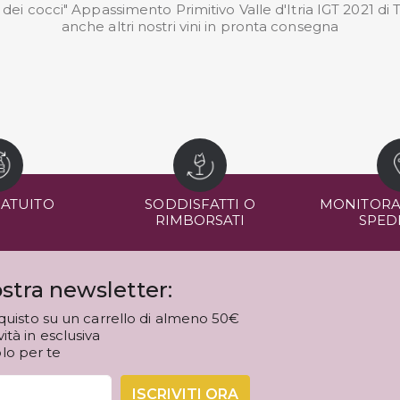
te dei cocci" Appassimento Primitivo Valle d'Itria IGT 2021 d
anche altri nostri
vini in pronta consegna
RATUITO
SODDISFATTI O
MONITORA
RIMBORSATI
SPED
stra newsletter:
quisto su un carrello di almeno 50€
tà in esclusiva
olo per te
ISCRIVITI ORA