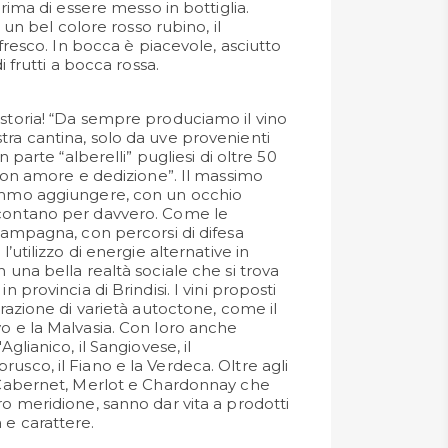
ima di essere messo in bottiglia.
 un bel colore rosso rubino, il
fresco. In bocca è piacevole, asciutto
 frutti a bocca rossa.
 storia! “Da sempre produciamo il vino
tra cantina, solo da uve provenienti
an parte “alberelli” pugliesi di oltre 50
i con amore e dedizione”. Il massimo
remmo aggiungere, con un occhio
 contano per davvero. Come le
 campagna, con percorsi di difesa
l’utilizzo di energie alternative in
n una bella realtà sociale che si trova
n provincia di Brindisi. I vini proposti
vorazione di varietà autoctone, come il
vo e la Malvasia. Con loro anche
Aglianico, il Sangiovese, il
usco, il Fiano e la Verdeca. Oltre agli
, Cabernet, Merlot e Chardonnay che
ro meridione, sanno dar vita a prodotti
 e carattere.