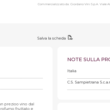
Commercializzato da: Giordano Vini S.p.A. Viale Ab
Salva la scheda
NOTE SULLA P
Italia
C.S. Sampietrana S.c.a.r
un prezioo vino dal
profumo fruttato e