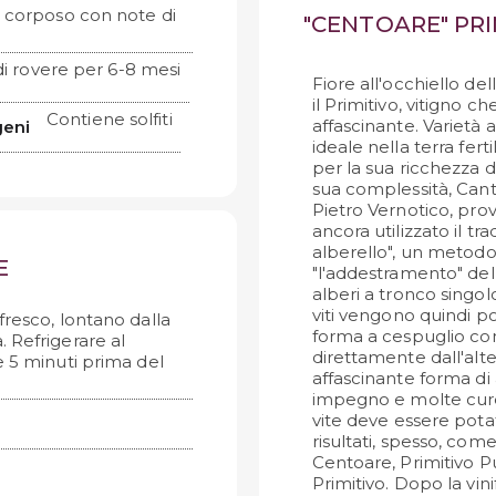
e corposo con note di
"CENTOARE" PRI
di rovere per 6-8 mesi
Fiore all'occhiello de
il Primitivo, vitigno c
Contiene solfiti
affascinante. Varietà 
geni
ideale nella terra fer
per la sua ricchezza d
sua complessità, Cant
Pietro Vernotico, prov
ancora utilizzato il t
alberello", un metodo
E
"l'addestramento" del
alberi a tronco singolo
viti vengono quindi 
fresco, lontano dalla
forma a cespuglio co
a. Refrigerare al
direttamente dall'alt
e 5 minuti prima del
affascinante forma di
impegno e molte cure 
vite deve essere pota
risultati, spesso, com
Centoare, Primitivo P
Primitivo. Dopo la vinif