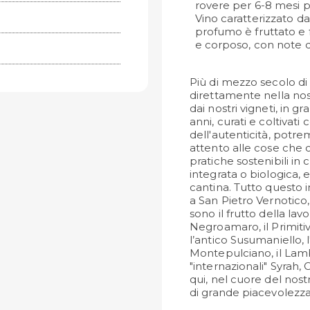
rovere per 6-8 mesi pr
Vino caratterizzato da
profumo è fruttato e 
e corposo, con note di
Più di mezzo secolo di
direttamente nella nos
dai nostri vigneti, in gr
anni, curati e coltivat
dell'autenticità, pot
attento alle cose che
pratiche sostenibili in
integrata o biologica, e 
cantina. Tutto questo i
a San Pietro Vernotico, i
sono il frutto della la
Negroamaro, il Primiti
l’antico Susumaniello, l'
Montepulciano, il Lambr
"internazionali" Syrah
qui, nel cuore del nost
di grande piacevolezza