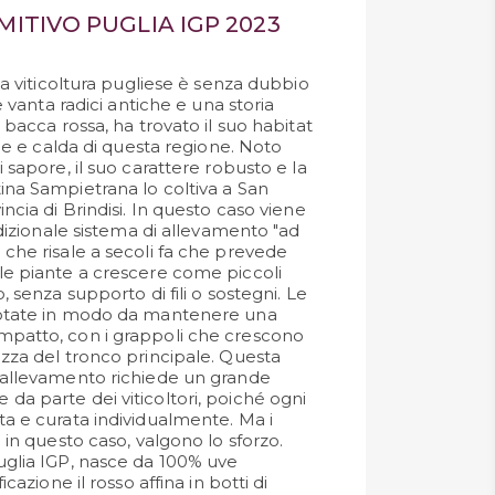
MITIVO PUGLIA IGP 2023
lla viticoltura pugliese è senza dubbio
he vanta radici antiche e una storia
a bacca rossa, ha trovato il suo habitat
tile e calda di questa regione. Noto
i sapore, il suo carattere robusto e la
ina Sampietrana lo coltiva a San
incia di Brindisi. In questo caso viene
radizionale sistema di allevamento "ad
 che risale a secoli fa che prevede
le piante a crescere come piccoli
, senza supporto di fili o sostegni. Le
potate in modo da mantenere una
mpatto, con i grappoli che crescono
ezza del tronco principale. Questa
 allevamento richiede un grande
da parte dei viticoltori, poiché ogni
ta e curata individualmente. Ma i
e in questo caso, valgono lo sforzo.
uglia IGP, nasce da 100% uve
icazione il rosso affina in botti di