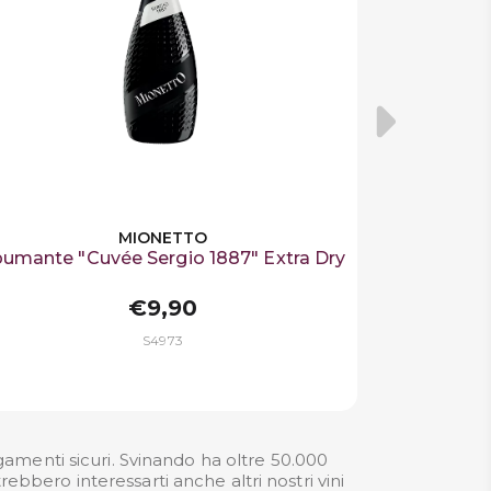
MIONETTO
umante "Cuvée Sergio 1887" Extra Dry
€9,90
S4973
amenti sicuri. Svinando ha oltre 50.000
rebbero interessarti anche altri nostri
vini