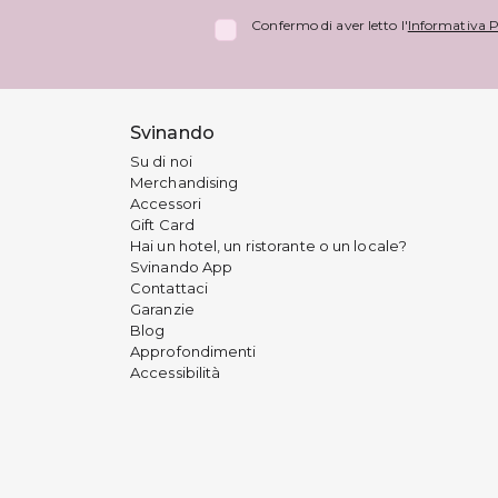
Confermo di aver letto l'
Informativa P
Svinando
Su di noi
Merchandising
Accessori
Gift Card
Hai un hotel, un ristorante o un locale?
Svinando App
Contattaci
Garanzie
Blog
Approfondimenti
Accessibilità