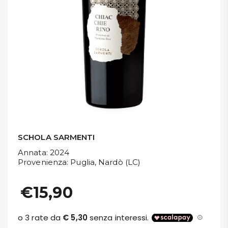
DISPENSA
TUTTO A
-30%
Accedi
Gift
Card
SCHOLA SARMENTI
Preferiti
Annata
: 2024
Provenienza
: Puglia, Nardò (LC)
Blog
€15,90