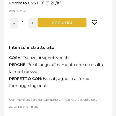
Formato 0.75 l.
(€ 21,20/lt.)
cod. S0469
-
+
AGGIUNGI
Intenso e strutturato
COSA:
Da uve di vigneti vecchi
PERCHÉ:
Per il lungo affinamento che ne esalta
la morbidezza
PERFETTO CON:
Brasati, agnello al forno,
formaggi stagionati
Commercializzato da: Giordano Vini S.p.A. Viale Abruzzi 94,
20131 Milano - Italia