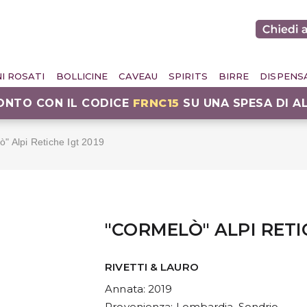
NI ROSATI
BOLLICINE
CAVEAU
SPIRITS
BIRRE
DISPENS
CONTO CON IL CODICE
FRNC15
SU UNA SPESA DI A
ò" Alpi Retiche Igt 2019
"CORMELÒ" ALPI RETI
RIVETTI & LAURO
Annata
: 2019
Provenienza
: Lombardia, Sondrio