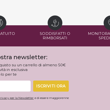
RATUITO
SODDISFATTI O
MONITORA
RIMBORSATI
SPED
stra newsletter:
quisto su un carrello di almeno 50€
tà in esclusiva
olo per te
ISCRIVITI ORA
rivacy per la Newsletter
e di essere maggiorenne