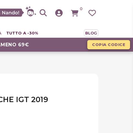
0
A
TUTTO A -30%
BLOG
LMENO 69€
COPIA CODICE
CHE IGT 2019