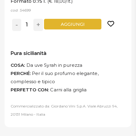
Formato 0.75 l.
(€ 18,00/lt.)
cod. S4699
-
+
AGGIUNGI
Pura sicilianità
COSA:
Da uve Syrah in purezza
PERCHÉ:
Per il suo profumo elegante,
complesso e tipico
PERFETTO CON:
Carni alla griglia
Commercializzato da: Giordano Vini S.p.A. Viale Abruzzi 94,
20131 Milano - Italia