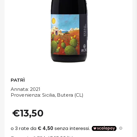
DISPENSA
TUTTO A
-30%
Accedi
Gift
Card
PATRÌ
Annata
: 2021
Preferiti
Provenienza
: Sicilia, Butera (CL)
Blog
€13,50