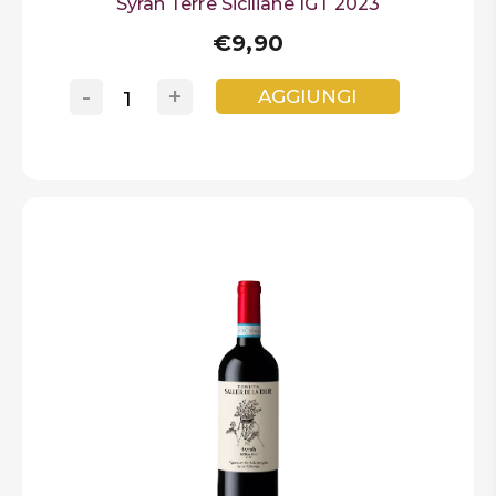
Syrah Terre Siciliane IGT 2023
€9,90
-
+
AGGIUNGI