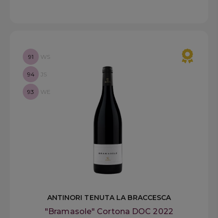
91
WS
94
JS
93
WE
ANTINORI TENUTA LA BRACCESCA
"Bramasole" Cortona DOC 2022