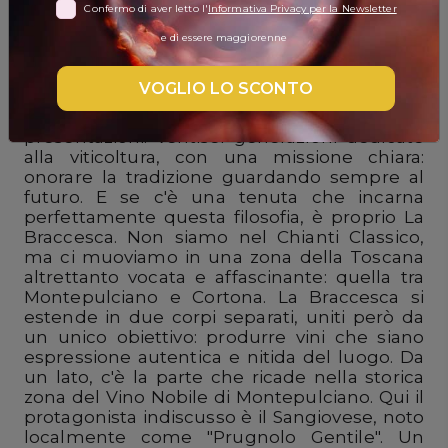
Confermo di aver letto l'
Informativa Privacy per la Newsletter
Braccesca
DISPENSA
e di essere maggiorenne
TUTTO A
-30%
VOGLIO LO SCONTO
Quando si parla di vino in Italia, la famiglia
Antinori è un nome che non ha bisogno di
presentazioni: ventisei generazioni dedicate
alla viticoltura, con una missione chiara:
Accedi
onorare la tradizione guardando sempre al
futuro. E se c'è una tenuta che incarna
perfettamente questa filosofia, è proprio La
Gift
Braccesca. Non siamo nel Chianti Classico,
Card
ma ci muoviamo in una zona della Toscana
altrettanto vocata e affascinante: quella tra
Montepulciano e Cortona. La Braccesca si
Preferiti
estende in due corpi separati, uniti però da
un unico obiettivo: produrre vini che siano
Blog
espressione autentica e nitida del luogo. Da
un lato, c'è la parte che ricade nella storica
zona del Vino Nobile di Montepulciano. Qui il
protagonista indiscusso è il Sangiovese, noto
localmente come "Prugnolo Gentile". Un