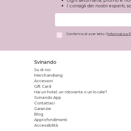
Ogni settimana, promo e novi
I consigli dei nostri esperti, s
Confermo di aver letto l'
Informativa P
Svinando
Su di noi
Merchandising
Accessori
Gift Card
Hai un hotel, un ristorante o un locale?
Svinando App
Contattaci
Garanzie
Blog
Approfondimenti
Accessibilità