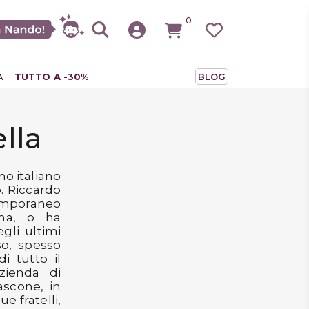
0
A
TUTTO A -30%
BLOG
lla
no italiano
o. Riccardo
temporaneo
rma, o ha
egli ultimi
so, spesso
i tutto il
zienda di
ascone, in
e fratelli,