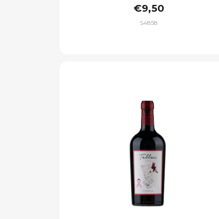
€9,50
S4858