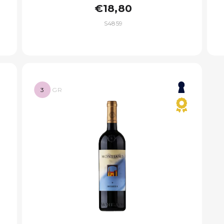
€18,80
S4859
3
GR