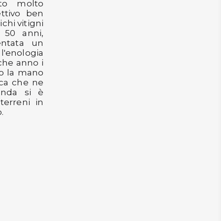
to molto
ettivo ben
chi vitigni
 50 anni,
entata un
l'enologia
lche anno i
to la mano
ica che ne
enda si è
terreni in
.