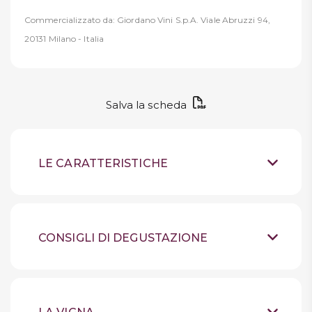
Commercializzato da: Giordano Vini S.p.A. Viale Abruzzi 94,
20131 Milano - Italia
Salva la scheda
LE CARATTERISTICHE
Vino rosato fermo
Tipologia
Calabria
Provenienza
CONSIGLI DI DEGUSTAZIONE
Gaglioppo 100%
Uve
Conservare in luogo
Suggerimenti
fresco, lontano dalla luce,
Rosato fresco, vellutato.
Sensazioni
bottiglia in piedi. Refrigerare al massimo
Sentori di ciliegia e note
24h prima dell'apertura. Aprire 5 minuti