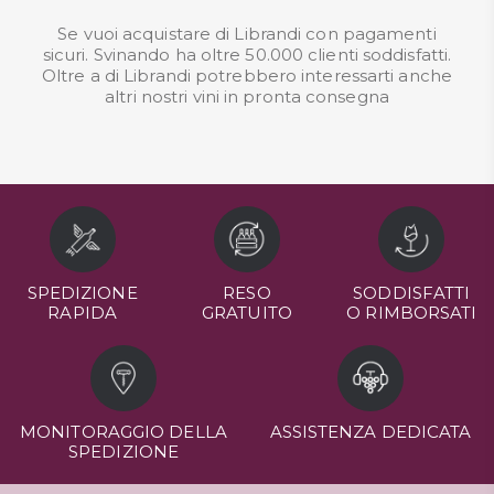
Se vuoi acquistare di Librandi con pagamenti
sicuri. Svinando ha oltre 50.000 clienti soddisfatti.
Oltre a di Librandi potrebbero interessarti anche
altri nostri
vini in pronta consegna
SPEDIZIONE
RESO
SODDISFATTI
RAPIDA
GRATUITO
O RIMBORSATI
MONITORAGGIO DELLA
ASSISTENZA DEDICATA
SPEDIZIONE