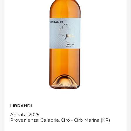
DISPENSA
TUTTO A
-30%
Accedi
Gift
Card
Preferiti
Blog
LIBRANDI
Annata
: 2025
Provenienza
: Calabria, Cirò - Cirò Marina (KR)