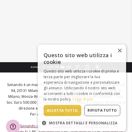
×
Questo sito web utilizza i
cookie
Questo sito web utilizza i cookie di prima e
terza parte per migliorare la tua
BEVI RESPONSABILMENTE
esperienza di navigazione e personalizzare
Svinando è un marchio registrato di Giordano Vini S.p.A. Viale Abruzzi
gli annunci. Utilizzando il nostro sito web
94, 20131 Milano - - C.F., P.IVA e Nr. Iscrizione Registro Imprese di
acconsenti a tutti i cookie in conformità con
Milano, Monza-Brianza, Lodi 04642870960 - R.E.A. MI-2564477 - Cap.
la nostra policy.
Leggi di più
Soc. Euro 500.000 i.v. - Società con Socio Unico e soggetta all'attività di
direzione e coordinamento di
Italian Wine Brands S.p.A.
ACCETTA TUTTO
RIFIUTA TUTTO
Per assistenza e info > +39 0173 550 550 |
customer.service@svinando.com
MOSTRA DETTAGLI E PERSONALIZZA
DE -
Svinando.de
| AT -
Svinando.at
| UK -
Svinando.co.uk
| FR -
Svinando.fr
| BE -
Svinando.be
| NL -
Svinando.nl
| CH -
Svinando.ch