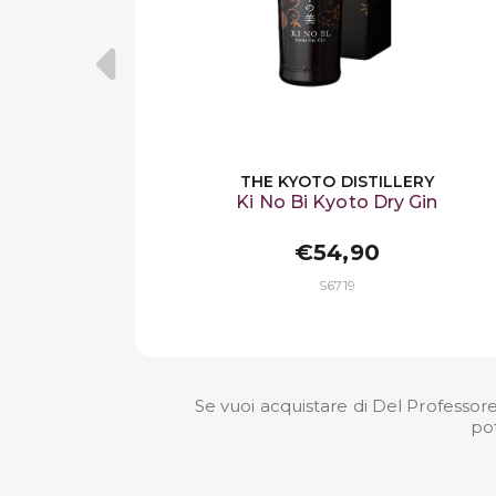
THE KYOTO DISTILLERY
Ki No Bi Kyoto Dry Gin
€54,90
S6719
Se vuoi acquistare di Del Professore
pot