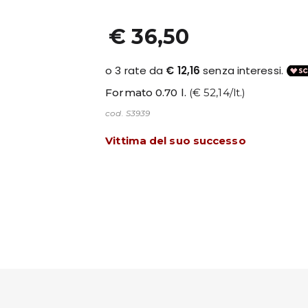
€ 36,50
Formato 0.70 l.
(€ 52,14/lt.)
cod. S3939
Vittima del suo successo