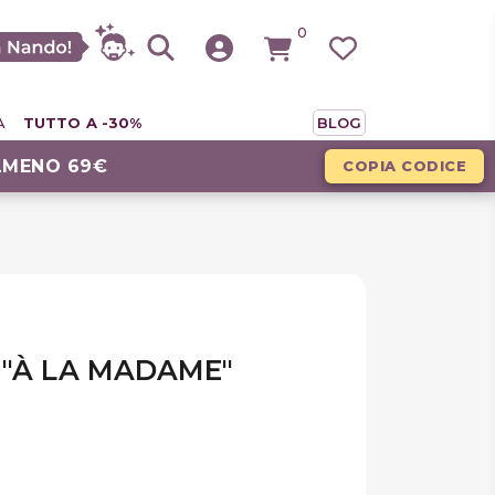
0
A
TUTTO A -30%
BLOG
LMENO 69€
COPIA CODICE
 "À LA MADAME"