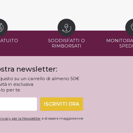
RATUITO
SODDISFATTI O
MONITORA
RIMBORSATI
SPED
stra newsletter:
quisto su un carrello di almeno 50€
tà in esclusiva
olo per te
ISCRIVITI ORA
rivacy per la Newsletter
e di essere maggiorenne