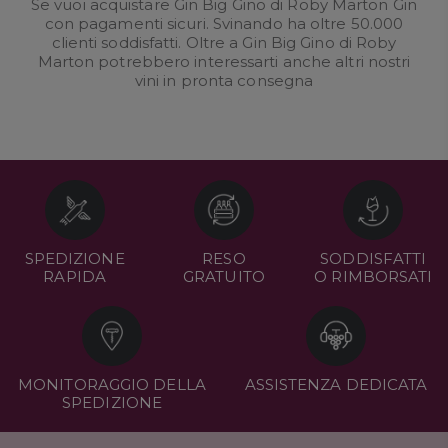
Se vuoi acquistare Gin Big Gino di Roby Marton Gin
con pagamenti sicuri. Svinando ha oltre 50.000
clienti soddisfatti. Oltre a Gin Big Gino di Roby
Marton potrebbero interessarti anche altri nostri
vini in pronta consegna
SPEDIZIONE
RESO
SODDISFATTI
RAPIDA
GRATUITO
O RIMBORSATI
MONITORAGGIO DELLA
ASSISTENZA DEDICATA
SPEDIZIONE