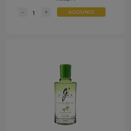
-
+
AGGIUNGI