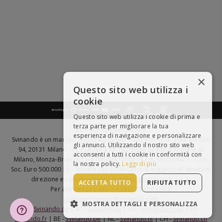
×
Questo sito web utilizza i
cookie
Questo sito web utilizza i cookie di prima e
terza parte per migliorare la tua
BEVI RESPONSABILMENTE
esperienza di navigazione e personalizzare
Svinando è un marchio registrato di Giordano Vini S.p.A. Viale Abruzzi
gli annunci. Utilizzando il nostro sito web
94, 20131 Milano - - C.F., P.IVA e Nr. Iscrizione Registro Imprese di
acconsenti a tutti i cookie in conformità con
Milano, Monza-Brianza, Lodi 04642870960 - R.E.A. MI-2564477 - Cap.
la nostra policy.
Leggi di più
Soc. Euro 500.000 i.v. - Società con Socio Unico e soggetta all'attività di
direzione e coordinamento di
Italian Wine Brands S.p.A.
ACCETTA TUTTO
RIFIUTA TUTTO
Per assistenza e info > +39 0173 550 550 |
customer.service@svinando.com
MOSTRA DETTAGLI E PERSONALIZZA
DE -
Svinando.de
| AT -
Svinando.at
| UK -
Svinando.co.uk
| FR -
Svinando.fr
| BE -
Svinando.be
| NL -
Svinando.nl
| CH -
Svinando.ch