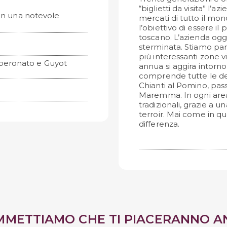
“biglietti da visita” l’a
con una notevole
mercati di tutto il mo
l’obiettivo di essere il
toscano. L’azienda ogg
sterminata. Stiamo parl
più interessanti zone v
peronato e Guyot
annua si aggira intorno 
comprende tutte le de
Chianti al Pomino, pas
Maremma. In ogni area
tradizionali, grazie a 
terroir. Mai come in q
differenza.
MMETTIAMO CHE TI PIACERANNO A