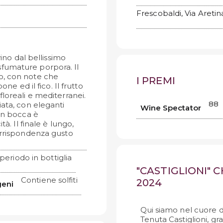
Frescobaldi, Via Aretin
vino dal bellissimo
sfumature porpora. Il
o, con note che
I PREMI
one ed il fico. Il frutto
loreali e mediterranei.
88
ata, con eleganti
Wine Spectator
 In bocca è
à. Il finale è lungo,
orrispondenza gusto
periodo in bottiglia
"CASTIGLIONI"
Contiene solfiti
2024
geni
Qui siamo nel cuore d
Tenuta Castiglioni, gra