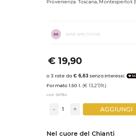
Provenienza
: Toscana, Montespertoli (
88
WINE SPECTATOR
€ 19,90
Formato 1.50 l.
(€ 13,27/lt.)
cod. S6784
-
+
AGGIUNGI
Nel cuore del Chianti