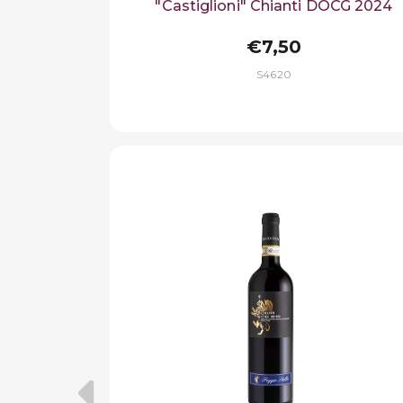
"Castiglioni" Chianti DOCG 2024
€7,50
S4620