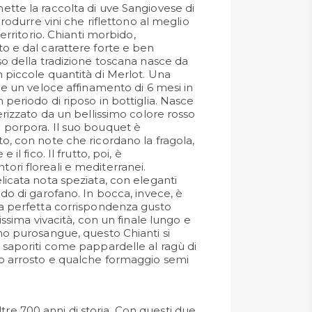
tte la raccolta di uve Sangiovese di
produrre vini che riflettono al meglio
territorio. Chianti morbido,
o e dal carattere forte e ben
so della tradizione toscana nasce da
 piccole quantità di Merlot. Una
 e un veloce affinamento di 6 mesi in
periodo di riposo in bottiglia. Nasce
erizzato da un bellissimo colore rosso
 porpora. Il suo bouquet è
o, con note che ricordano la fragola,
 il fico. Il frutto, poi, è
ri floreali e mediterranei.
licata nota speziata, con eleganti
do di garofano. In bocca, invece, è
a perfetta corrispondenza gusto
issima vivacità, con un finale lungo e
no purosangue, questo Chianti si
 saporiti come pappardelle al ragù di
o arrosto e qualche formaggio semi
tre 700 anni di storia. Con questi due