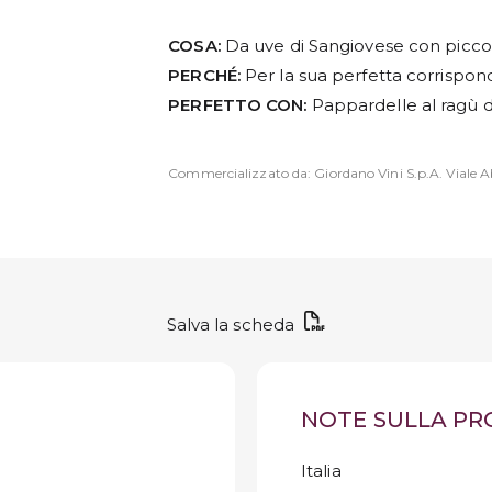
COSA:
Da uve di Sangiovese con picco
PERCHÉ:
Per la sua perfetta corrispon
PERFETTO CON:
Pappardelle al ragù d
Commercializzato da: Giordano Vini S.p.A. Viale Ab
Salva la scheda
NOTE SULLA P
Italia