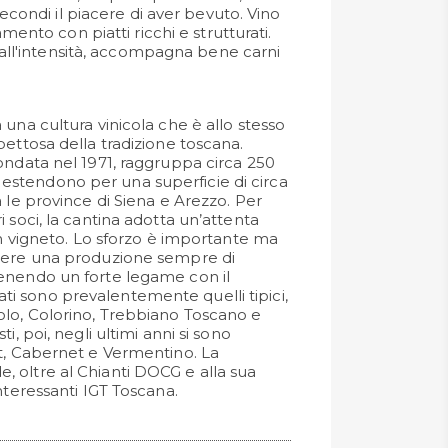
econdi il piacere di aver bevuto. Vino
mento con piatti ricchi e strutturati.
 all'intensità, accompagna bene carni
una cultura vinicola che è allo stesso
pettosa della tradizione toscana.
ondata nel 1971, raggruppa circa 250
i si estendono per una superficie di circa
 le province di Siena e Arezzo. Per
 soci, la cantina adotta un’attenta
in vigneto. Lo sforzo è importante ma
nere una produzione sempre di
enendo un forte legame con il
tivati sono prevalentemente quelli tipici,
olo, Colorino, Trebbiano Toscano e
i, poi, negli ultimi anni si sono
t, Cabernet e Vermentino. La
 oltre al Chianti DOCG e alla sua
nteressanti IGT Toscana.