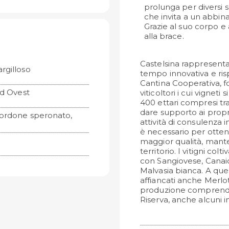
prolunga per diversi s
che invita a un abbina
Grazie al suo corpo e
alla brace.
Castelsina rappresenta 
rgilloso
tempo innovativa e ris
Cantina Cooperativa, f
ud Ovest
viticoltori i cui vignet
400 ettari compresi tra
dare supporto ai propri
 Cordone speronato,
attività di consulenza 
è necessario per otte
maggior qualità, mant
territorio. I vitigni col
con Sangiovese, Canai
Malvasia bianca. A quest
affiancati anche Merlo
produzione comprende,
Riserva, anche alcuni i