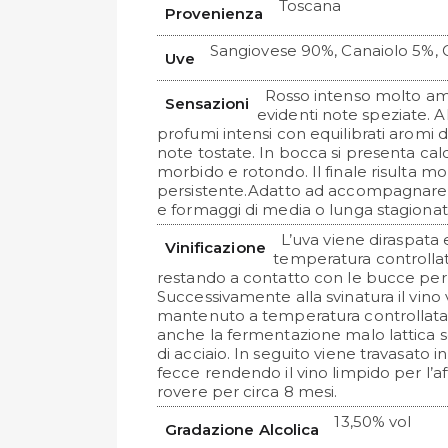
Toscana
Provenienza
Sangiovese 90%, Canaiolo 5%, 
Uve
Rosso intenso molto a
Sensazioni
evidenti note speziate. 
profumi intensi con equilibrati aromi di
note tostate. In bocca si presenta cald
morbido e rotondo. Il finale risulta m
persistente.Adatto ad accompagnare s
e formaggi di media o lunga stagionat
L’uva viene diraspata
Vinificazione
temperatura controllat
restando a contatto con le bucce per c
Successivamente alla svinatura il vino
mantenuto a temperatura controllata 
anche la fermentazione malo lattica 
di acciaio. In seguito viene travasato 
fecce rendendo il vino limpido per l’af
rovere per circa 8 mesi.
13,50% vol
Gradazione Alcolica