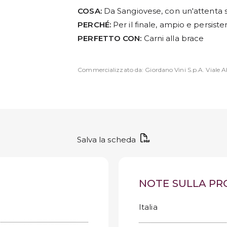
COSA:
Da Sangiovese, con un'attenta se
PERCHÉ:
Per il finale, ampio e persiste
PERFETTO CON:
Carni alla brace
Commercializzato da: Giordano Vini S.p.A. Viale Ab
Salva la scheda
NOTE SULLA P
Italia