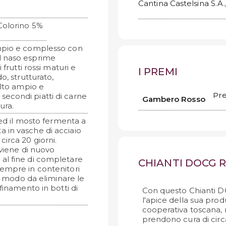
Cantina Castelsina S.A.
Colorino 5%
mpio e complesso con
Al naso esprime
 frutti rossi maturi e
I PREMI
o, strutturato,
olto ampio e
Pre
econdi piatti di carne
Gambero Rosso
ura.
 ed il mosto fermenta a
a in vasche di acciaio
irca 20 giorni.
 viene di nuovo
al fine di completare
CHIANTI DOCG R
sempre in contenitori
in modo da eliminare le
finamento in botti di
Con questo Chianti D
l'apice della sua pro
cooperativa toscana, r
prendono cura di circa 