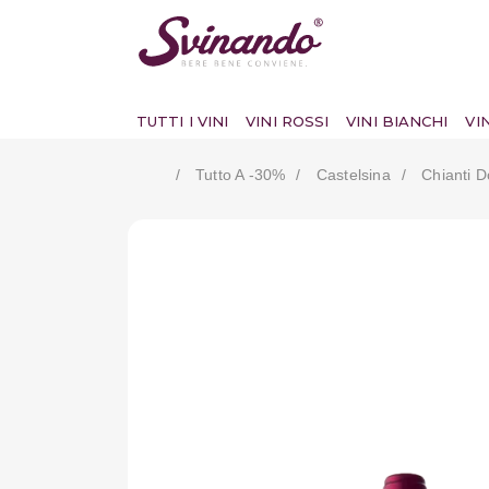
TUTTI I VINI
VINI ROSSI
VINI BIANCHI
VI
Tutto A -30%
Castelsina
Chianti D