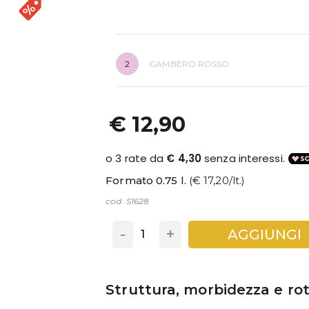
2
GAMBERO ROSSO
€ 12,90
Formato 0.75 l.
(€ 17,20/lt.)
cod. S1628
-
+
AGGIUNGI
Struttura, morbidezza e ro