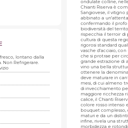
ondulate colline, nel
Chianti Riserva è co
Sangiovese, il vitigno
abbinato a un'attenta 
confermando il profond
biodiversità del terri
rispecchia il terroir 
cultura di questa regi
E
rigorosi standard qual
vasche d'acciaio, co
che si protrae per ci
fresco, lontano dalla
grande estrazione di a
a. Non Refrigerare.
vino una bella strutt
izio
ottenere la denominaz
deve maturare in can
mesi, di cui almeno tr
di invecchiamento per
maggiore ricchezza ri
calice, il Chianti Rise
colore rosso intenso 
bouquet complesso, do
maturi e da un distint
infine, rivela una str
morbidezza e rotondità