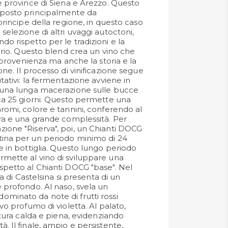
le province di Siena e Arezzo. Questo
mposto principalmente da
 principe della regione, in questo caso
selezione di altri uvaggi autoctoni,
o rispetto per le tradizioni e la
torio. Questo blend crea un vino che
di provenienza ma anche la storia e la
one. Il processo di vinificazione segue
itativi: la fermentazione avviene in
n una lunga macerazione sulle bucce
rca 25 giorni. Questo permette una
romi, colore e tannini, conferendo al
ura e una grande complessità. Per
ione "Riserva", poi, un Chianti DOCG
tina per un periodo minimo di 24
e in bottiglia. Questo lungo periodo
mette al vino di sviluppare una
spetto al Chianti DOCG "base". Nel
rva di Castelsina si presenta di un
e profondo. Al naso, svela un
minato da note di frutti rossi
ivo profumo di violetta. Al palato,
uttura calda e piena, evidenziando
. Il finale, ampio e persistente,