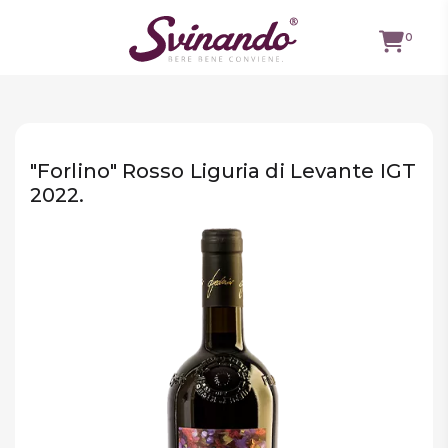
0
TUTTI I
VINI
"Forlino" Rosso Liguria di Levante IGT
VINI ROSSI
2022.
VINI
BIANCHI
VINI
ROSATI
BOLLICINE
CAVEAU
SPIRITS
BIRRE