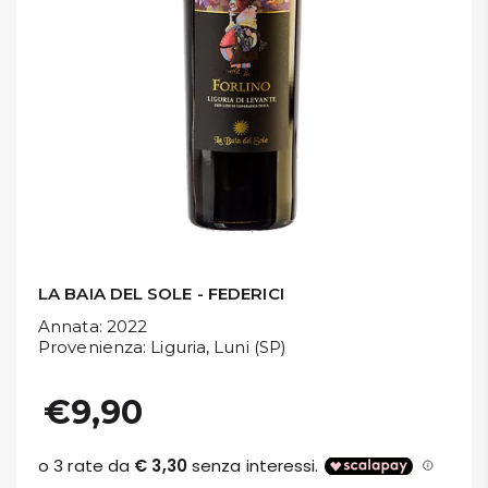
DISPENSA
TUTTO A
-30%
Accedi
Gift
Card
LA BAIA DEL SOLE - FEDERICI
Preferiti
Annata
: 2022
Provenienza
: Liguria, Luni (SP)
Blog
€9,90