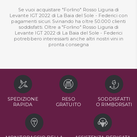
Se vuoi acquistare "Forlino" Rosso Liguria di
Levante IGT 2022 di La Baia del Sole - Federici con
pagamenti sicuri. Svinando ha oltre 50.000 clienti
soddisfatti. Oltre a "Forlino" Rosso Liguria di
Levante IGT 2022 di La Baia del Sole - Federici
potrebbero interessarti anche altri nostri
vini in
pronta consegna
SPEDIZIONE
RESO
SODDISFATTI
RAPIDA
GRATUITO
O RIMBORSATI