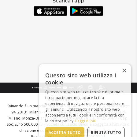
Scarica l'app
×
Questo sito web utilizza i
cookie
Questo sito web utilizza i cookie di prima e
terza parte per migliorare la tua
BEVI RESPONSABILMENTE
esperienza di navigazione e personalizzare
Svinando è un marchio registrato di Giordano Vini S.p.A. Viale Abruzzi
gli annunci. Utilizzando il nostro sito web
94, 20131 Milano - - C.F., P.IVA e Nr. Iscrizione Registro Imprese di
acconsenti a tutti i cookie in conformità con
Milano, Monza-Brianza, Lodi 04642870960 - R.E.A. MI-2564477 - Cap.
la nostra policy.
Leggi di più
Soc. Euro 500.000 i.v. - Società con Socio Unico e soggetta all'attività di
direzione e coordinamento di
Italian Wine Brands S.p.A.
ACCETTA TUTTO
RIFIUTA TUTTO
Per assistenza e info > +39 0173 550 550 |