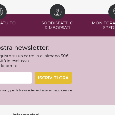
RATUITO
SODDISFATTI O
MONITORA
RIMBORSATI
SPED
stra newsletter:
quisto su un carrello di almeno 50€
tà in esclusiva
olo per te
ISCRIVITI ORA
rivacy per la Newsletter
e di essere maggiorenne