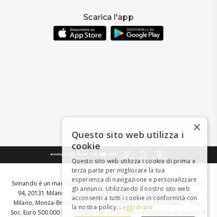
Scarica l'app
×
Questo sito web utilizza i
cookie
Questo sito web utilizza i cookie di prima e
terza parte per migliorare la tua
BEVI RESPONSABILMENTE
esperienza di navigazione e personalizzare
Svinando è un marchio registrato di Giordano Vini S.p.A. Viale Abruzzi
gli annunci. Utilizzando il nostro sito web
94, 20131 Milano - - C.F., P.IVA e Nr. Iscrizione Registro Imprese di
acconsenti a tutti i cookie in conformità con
Milano, Monza-Brianza, Lodi 04642870960 - R.E.A. MI-2564477 - Cap.
la nostra policy.
Leggi di più
Soc. Euro 500.000 i.v. - Società con Socio Unico e soggetta all'attività di