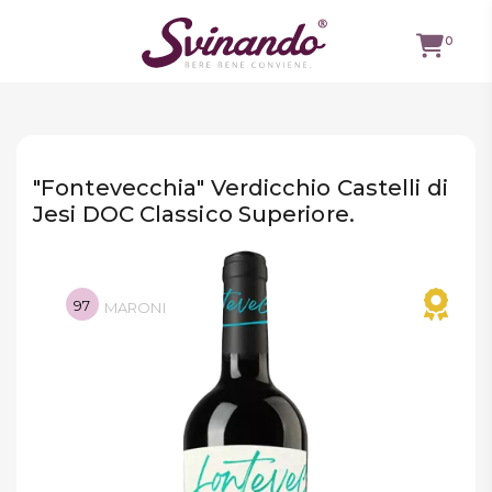
0
TUTTI I
VINI
"Fontevecchia" Verdicchio Castelli di
VINI ROSSI
Jesi DOC Classico Superiore.
VINI
BIANCHI
97
MARONI
VINI
ROSATI
BOLLICINE
CAVEAU
SPIRITS
BIRRE