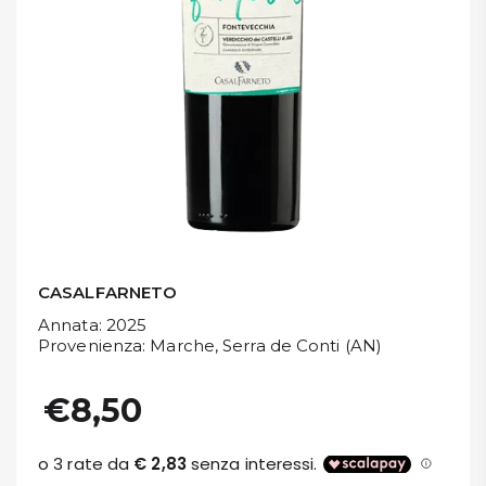
DISPENSA
TUTTO A
-30%
Accedi
Gift
Card
CASALFARNETO
Preferiti
Annata
: 2025
Provenienza
: Marche, Serra de Conti (AN)
Blog
€8,50