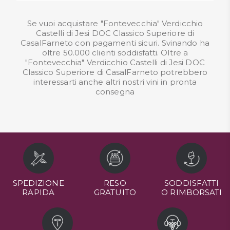
Se vuoi acquistare "Fontevecchia" Verdicchio
Castelli di Jesi DOC Classico Superiore di
CasalFarneto con pagamenti sicuri. Svinando ha
oltre 50.000 clienti soddisfatti. Oltre a
"Fontevecchia" Verdicchio Castelli di Jesi DOC
Classico Superiore di CasalFarneto potrebbero
interessarti anche altri nostri
vini in pronta
consegna
SPEDIZIONE
RESO
SODDISFATTI
RAPIDA
GRATUITO
O RIMBORSATI