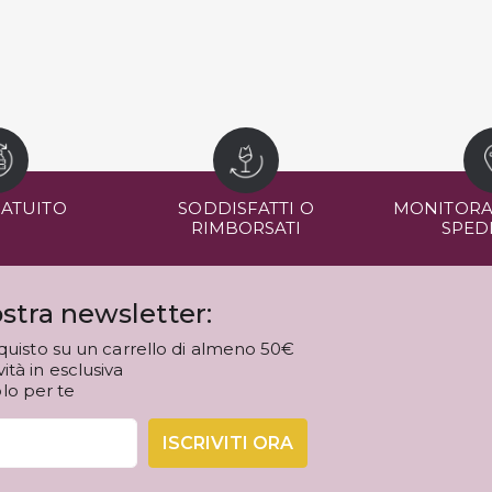
RATUITO
SODDISFATTI O
MONITORA
RIMBORSATI
SPED
stra newsletter:
quisto su un carrello di almeno 50€
tà in esclusiva
olo per te
ISCRIVITI ORA