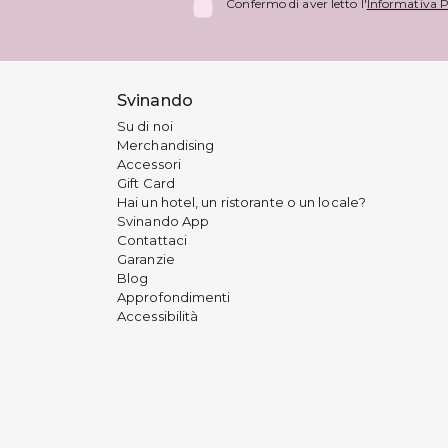
Confermo di aver letto l'
Informativa P
Svinando
Su di noi
Merchandising
Accessori
Gift Card
Hai un hotel, un ristorante o un locale?
Svinando App
Contattaci
Garanzie
Blog
Approfondimenti
Accessibilità