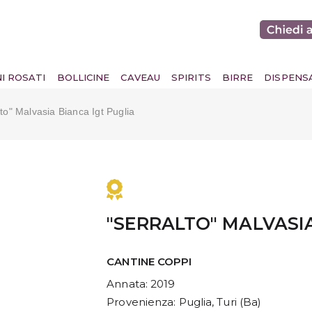
NI ROSATI
BOLLICINE
CAVEAU
SPIRITS
BIRRE
DISPENS
lto" Malvasia Bianca Igt Puglia
"SERRALTO" MALVASIA
CANTINE COPPI
Annata
: 2019
Provenienza
: Puglia, Turi (Ba)