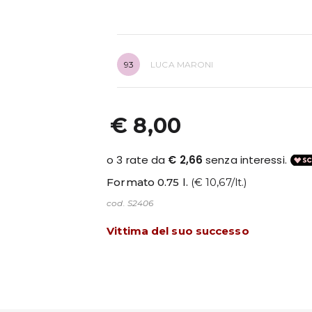
93
LUCA MARONI
€ 8,00
Formato 0.75 l.
(€ 10,67/lt.)
cod. S2406
Vittima del suo successo