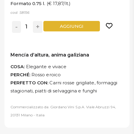
Formato 0.75 l.
(€ 17,87/lt.)
cod. S8156
-
+
AGGIUNGI
Mencía d’altura, anima galiziana
COSA:
Elegante e vivace
PERCHÉ:
Rosso eroico
PERFETTO CON:
Carni rosse grigliate, formaggi
stagionati, piatti di selvaggina e funghi
Commercializzato da: Giordano Vini S.p.A. Viale Abruzzi 94,
20131 Milano - Italia