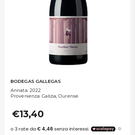
DISPENSA
TUTTO A
-30%
Accedi
Gift
Card
BODEGAS GALLEGAS
Preferiti
Annata
: 2022
Provenienza
: Galizia, Ourense
Blog
€13,40