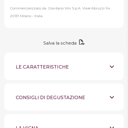
Commercializzato da: Giordano Vini S.p.A. Viale Abruzzi 94,
20131 Milano - Italia
Salva la scheda
LE CARATTERISTICHE
Vino bianco fermo
Tipologia
Sicilia
Provenienza
CONSIGLI DI DEGUSTAZIONE
100% Carricante
Uve
Conservare in luogo
Suggerimenti
fresco, lontano dalla luce,
Il vino esibisce il suo carattere
Sensazioni
bottiglia in piedi. Refrigerare al massimo
fresco e profumato, avvolto in
24h prima dell'apertura. Aprire 5 minuti