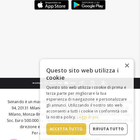
×
Questo sito web utilizza i
cookie
Questo sito web utilizza i cookie di prima e
terza parte per migliorare la tua
BEVI RESPONSABILMENTE
esperienza di navigazione e personalizzare
Svinando è un marchio registrato di Giordano Vini S.p.A. Viale Abruzzi
gli annunci. Utilizzando il nostro sito web
94, 20131 Milano - - C.F., P.IVA e Nr. Iscrizione Registro Imprese di
acconsenti a tutti i cookie in conformità con
Milano, Monza-Brianza, Lodi 04642870960 - R.E.A. MI-2564477 - Cap.
la nostra policy.
Leggi di più
Soc. Euro 500.000 i.v. - Società con Socio Unico e soggetta all'attività di
direzione e coordinamento di
Italian Wine Brands S.p.A.
ACCETTA TUTTO
RIFIUTA TUTTO
Per assistenza e info > +39 0173 550 550 |
customer.service@svinando.com