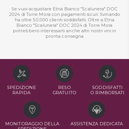
Se vuoi acquistare Etna Bianco "Scalunera" DOC
2024 di Torre Mora con pagamenti sicuri. Svinando
ha oltre 50.000 clienti soddisfatti. Oltre a Etna
Bianco "Scalunera" DOC 2024 di Torre Mora
potrebbero interessarti anche altri nostri
vini in
pronta consegna
SPEDIZIONE
RESO
SODDISFATTI
RAPIDA
GRATUITO
O RIMBORSATI
MONITORAGGIO DELLA
ASSISTENZA DEDICATA
SPEDIZIONE