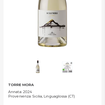
DISPENSA
TUTTO A
-30%
Accedi
Gift
Card
Preferiti
Blog
TORRE MORA
Annata
: 2024
Provenienza
: Sicilia, Linguaglossa (CT)