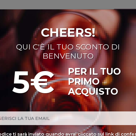
CHEERS!
NI ROSATI
BOLLICINE
CAVEAU
SPIRITS
BIRRE
DISPENS
QUI C'È IL TUO SCONTO DI
tiadi
Terre Siciliane Igp Catarratto
BENVENUTO
5€
PER IL TUO
PRIMO
TERRE SICILIANE IGP
ACQUISTO
TENUTE ORESTIADI
Annata
: 2017
Provenienza
: Sicilia, Gibellina (TP)
codice ti sarà inviato quando avrai cliccato sul link di conf