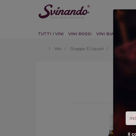
TUTTI I VINI
VINI ROSSI
VINI BIANCHI
VI
Vini
Grappe E Liquori
Tenute Ores
Il 