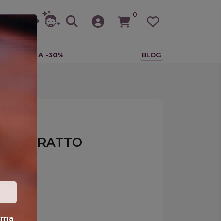
0
A
TUTTO A -30%
BLOG
 CATARRATTO
erma