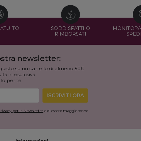
RATUITO
SODDISFATTI O
MONITORA
RIMBORSATI
SPED
stra newsletter:
quisto su un carrello di almeno 50€
tà in esclusiva
olo per te
ISCRIVITI ORA
rivacy per la Newsletter
e di essere maggiorenne