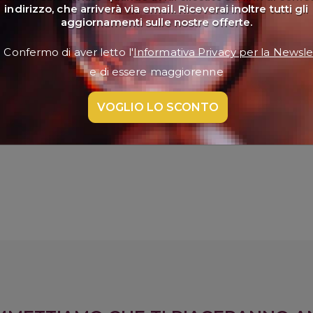
indirizzo, che arriverà via email. Riceverai inoltre tutti gli
€ 8,55
aggiornamenti sulle nostre offerte.
Confermo di aver letto l'
Informativa Privacy per la Newsle
e di essere maggiorenne
Formato l.
()
cod. S0277
VOGLIO LO SCONTO
Vittima del suo successo