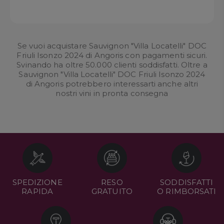
Se vuoi acquistare Sauvignon "Villa Locatelli" DOC
Friuli Isonzo 2024 di Angoris con pagamenti sicuri.
Svinando ha oltre 50.000 clienti soddisfatti. Oltre a
Sauvignon "Villa Locatelli" DOC Friuli Isonzo 2024
di Angoris potrebbero interessarti anche altri
nostri
vini in pronta consegna
SPEDIZIONE
RESO
SODDISFATTI
RAPIDA
GRATUITO
O RIMBORSATI