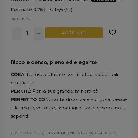
Formato 0.75 l.
(€ 16,67/lt.)
cod. S6762
-
+
AGGIUNGI
Ricco e denso, pieno ed elegante
COSA:
Da uve coltivate con metodi sostenibili
certificate
PERCHÉ:
Per la sua grande mineralità
PERFETTO CON:
Sautè di cozze e vongole, pesce
alla griglia, verdure, asparagi e uova lesse o risotti
saporiti
Commercializzato da: Giordano Vini S.p.A. Viale Abruzzi 94,