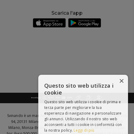
Scarica l'app
×
Questo sito web utilizza i
cookie
Questo sito web utilizza i cookie di prima e
terza parte per migliorare la tua
BEVI RESPONSABILMENTE
esperienza di navigazione e personalizzare
Svinando è un marchio registrato di Giordano Vini S.p.A. Viale Abruzzi
gli annunci. Utilizzando il nostro sito web
94, 20131 Milano - - C.F., P.IVA e Nr. Iscrizione Registro Imprese di
acconsenti a tutti i cookie in conformità con
Milano, Monza-Brianza, Lodi 04642870960 - R.E.A. MI-2564477 - Cap.
la nostra policy.
Leggi di più
Soc. Euro 500.000 i.v. - Società con Socio Unico e soggetta all'attività di