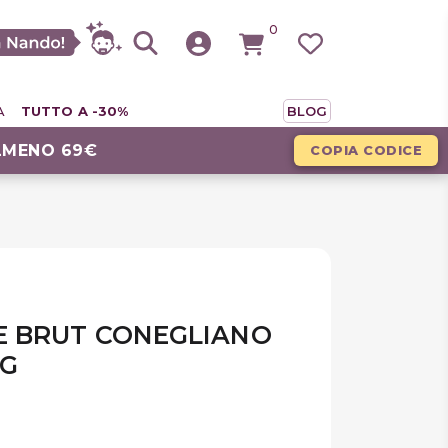
0
A
TUTTO A -30%
BLOG
LMENO 69€
COPIA CODICE
E BRUT CONEGLIANO
CG