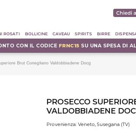
NI ROSATI
BOLLICINE
CAVEAU
SPIRITS
BIRRE
DISPENS
CONTO CON IL CODICE
FRNC15
SU UNA SPESA DI A
uperiore Brut Conegliano Valdobbiadene Docg
PROSECCO SUPERIOR
VALDOBBIADENE DO
Provenienza
: Veneto, Susegana (TV)