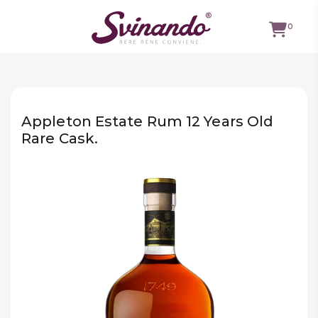
0
TUTTI I
VINI
Appleton Estate Rum 12 Years Old
VINI ROSSI
Rare Cask.
VINI
BIANCHI
VINI
ROSATI
BOLLICINE
CAVEAU
SPIRITS
BIRRE