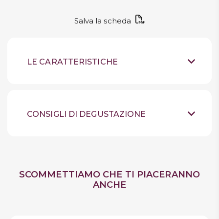
Salva la scheda
LE CARATTERISTICHE
Rum
Tipologia
Jamaica
Provenienza
CONSIGLI DI DEGUSTAZIONE
43% vol
Gradazione Alcolica
Ambiente o con
Temperatura di servizio
ghiaccio
After Dinner, Meditazione
Quando berlo
SCOMMETTIAMO CHE TI PIACERANNO
ANCHE