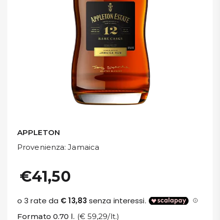
DISPENSA
TUTTO A
-30%
Accedi
Gift
Card
APPLETON
Preferiti
Provenienza
: Jamaica
Blog
€41,50
Formato 0.70 l.
(€ 59,29/lt.)