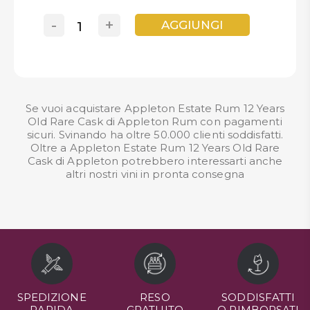
-
+
AGGIUNGI
Se vuoi acquistare Appleton Estate Rum 12 Years
Old Rare Cask di Appleton Rum con pagamenti
sicuri. Svinando ha oltre 50.000 clienti soddisfatti.
Oltre a Appleton Estate Rum 12 Years Old Rare
Cask di Appleton potrebbero interessarti anche
altri nostri
vini in pronta consegna
SPEDIZIONE
RESO
SODDISFATTI
RAPIDA
GRATUITO
O RIMBORSATI