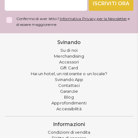
ISCRIVITI ORA
Confermo di aver letto l'
Informativa Privacy per la Newsletter
e
di essere maggiorenne
Svinando
Su di noi
Merchandising
Accessori
Gift Card
Hai un hotel, un ristorante o un locale?
Svinando App
Contattaci
Garanzie
Blog
Approfondimenti
Accessibilità
Informazioni
Condizioni di vendita
Diritto di recesso