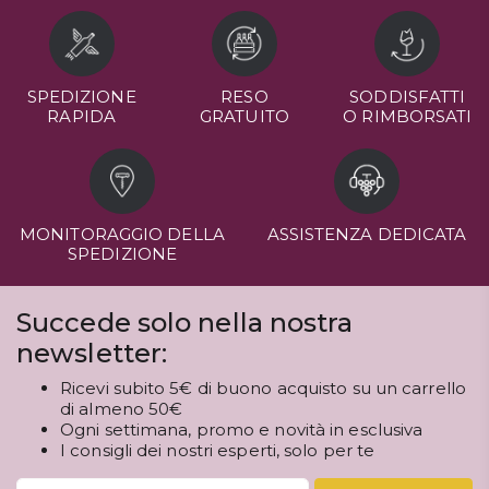
SPEDIZIONE
RESO
SODDISFATTI
RAPIDA
GRATUITO
O RIMBORSATI
MONITORAGGIO DELLA
ASSISTENZA DEDICATA
SPEDIZIONE
Succede solo nella nostra
newsletter:
Ricevi subito 5€ di buono acquisto su un carrello
di almeno 50€
Ogni settimana, promo e novità in esclusiva
I consigli dei nostri esperti, solo per te