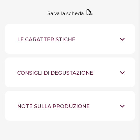
Salva la scheda
LE CARATTERISTICHE
Grappa
Tipologia
Italia
Provenienza
CONSIGLI DI DEGUSTAZIONE
DELICATA, AMPIA E
Sensazioni
Ambiente
AROMATICA CON SENTORI DI
Temperatura di servizio
VIOLA, VANIGLIA, NOTE SPEZIATE E DI
TABACCO
Cocktail party, After dinner,
Quando berlo
NOTE SULLA PRODUZIONE
Meditazione
43% vol
Gradazione Alcolica
Prodotto e imbottigliato da Mazzetti
d’Altavilla – Altavilla Monferrato (AL), Italia