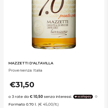
DISPENSA
TUTTO A
-30%
Accedi
Gift
Card
MAZZETTI D'ALTAVILLA
Provenienza
: Italia
Preferiti
€31,50
Blog
Formato 0.70 l.
(€ 45,00/lt.)