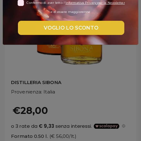
Confermo di aver letto l'
Informativa Privacy per la Newsletter
DISPENSA
e di essere maggiorenne
TUTTO A
-30%
VOGLIO LO SCONTO
Accedi
Gift
Card
DISTILLERIA SIBONA
Provenienza
: Italia
Preferiti
€28,00
Blog
Formato 0.50 l.
(€ 56,00/lt.)