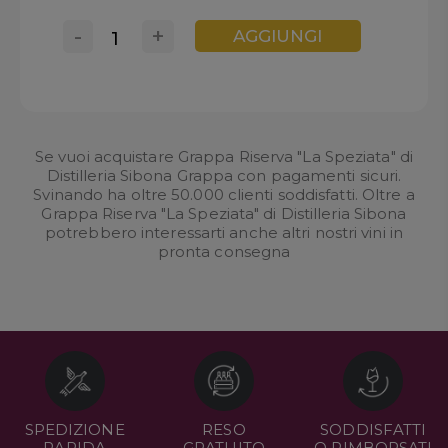
-
+
AGGIUNGI
Se vuoi acquistare Grappa Riserva "La Speziata" di
Distilleria Sibona Grappa con pagamenti sicuri.
Svinando ha oltre 50.000 clienti soddisfatti. Oltre a
Grappa Riserva "La Speziata" di Distilleria Sibona
potrebbero interessarti anche altri nostri
vini in
pronta consegna
SPEDIZIONE
RESO
SODDISFATTI
RAPIDA
GRATUITO
O RIMBORSATI