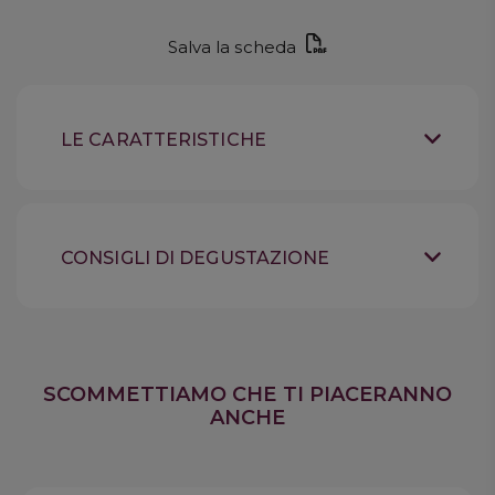
Salva la scheda
LE CARATTERISTICHE
Grappa
Tipologia
Italia
Provenienza
CONSIGLI DI DEGUSTAZIONE
44% vol
Gradazione Alcolica
ambiente
Temperatura di servizio
After dinner, Meditazione
Quando berlo
SCOMMETTIAMO CHE TI PIACERANNO
ANCHE