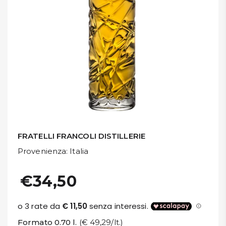
DISPENSA
TUTTO A
-30%
Accedi
Gift
Card
FRATELLI FRANCOLI DISTILLERIE
Preferiti
Provenienza
: Italia
Blog
€34,50
Formato 0.70 l.
(€ 49,29/lt.)