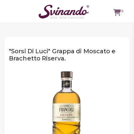
0
TUTTI I
VINI
"Sorsi Di Luci" Grappa di Moscato e
VINI ROSSI
Brachetto Riserva.
VINI
BIANCHI
VINI
ROSATI
BOLLICINE
CAVEAU
SPIRITS
BIRRE