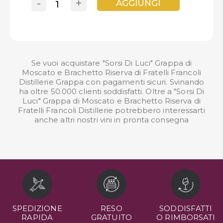
-
+
AGGIUNGI
Se vuoi acquistare "Sorsi Di Luci" Grappa di
Moscato e Brachetto Riserva di Fratelli Francoli
Distillerie Grappa con pagamenti sicuri. Svinando
ha oltre 50.000 clienti soddisfatti. Oltre a "Sorsi Di
Luci" Grappa di Moscato e Brachetto Riserva di
Fratelli Francoli Distillerie potrebbero interessarti
anche altri nostri
vini in pronta consegna
SPEDIZIONE
RESO
SODDISFATTI
RAPIDA
GRATUITO
O RIMBORSATI