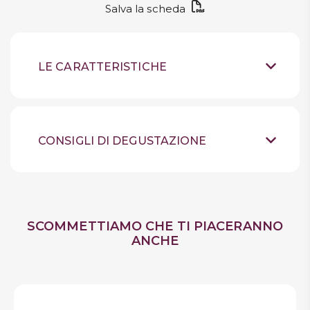
Salva la scheda
LE CARATTERISTICHE
Grappa
Tipologia
Italia
Provenienza
CONSIGLI DI DEGUSTAZIONE
COLORE: giallo dorato.
Sensazioni
After dinner
PROFUMO: sentori floreali,
Quando berlo
agrumati e di nocciola derivanti dalle
vinacce, in armonia con la nota vanigliata
del legno. SAPORE: vellutato al palato, di
SCOMMETTIAMO CHE TI PIACERANNO
notevole finezza e personalità, confermato
anche dalla lunga e piacevolissima
ANCHE
persistenza. Note gustative balsamiche e di
miele.
41.5% vol
Gradazione Alcolica