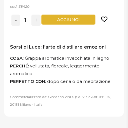
cod. S8420
-
+
AGGIUNGI
Sorsi di Luce: l’arte di distillare emozioni
COSA:
Grappa aromatica invecchiata in legno
PERCHÉ:
vellutata, floreale, leggermente
aromatica
PERFETTO CON:
dopo cena o da meditazione
Commercializzato da: Giordano Vini S.p.A. Viale Abruzzi 94,
20131 Milano - Italia