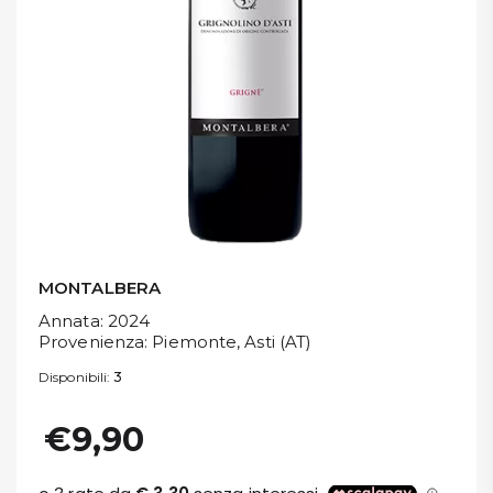
DISPENSA
TUTTO A
-30%
Accedi
Gift
Card
MONTALBERA
Annata
: 2024
Preferiti
Provenienza
: Piemonte, Asti (AT)
Disponibili:
3
Blog
€9,90