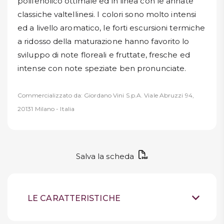
polifenolico ottimale ed in linea con le annate
classiche valtellinesi. I colori sono molto intensi
ed a livello aromatico, le forti escursioni termiche
a ridosso della maturazione hanno favorito lo
sviluppo di note floreali e fruttate, fresche ed
intense con note speziate ben pronunciate.
Commercializzato da: Giordano Vini S.p.A. Viale Abruzzi 94,
20131 Milano - Italia
Salva la scheda
LE CARATTERISTICHE
Vino rosso fermo
Tipologia