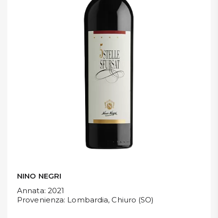
DISPENSA
TUTTO A
-30%
Accedi
Gift
Card
Preferiti
Blog
NINO NEGRI
Annata
: 2021
Provenienza
: Lombardia, Chiuro (SO)