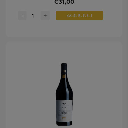
€31,00
-
+
AGGIUNGI