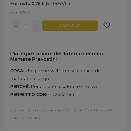
Formato 0.75 l.
(€ 38,67/lt.)
cod. S2786
-
+
AGGIUNGI
L’interpretazione dell’Inferno secondo
Mamete Prevostini
COSA:
Un grande valtellinese capace di
maturare a lungo
PERCHÉ:
Per chi cerca calore e finezza
PERFETTO CON:
Pizzoccheri
Commercializzato da: Giordano Vini S.p.A. Viale Abruzzi 94,
20131 Milano - Italia