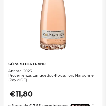
DISPENSA
TUTTO A
-30%
Accedi
Gift
Card
GÉRARD BERTRAND
Preferiti
Annata
: 2023
Provenienza
: Languedoc-Roussillon, Narbonne
(Pay d'OC)
Blog
€11,80