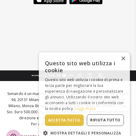
×
Questo sito web utilizza i
cookie
Questo sito web utilizza i cookie di prima e
terza parte per migliorare la tua
BEVI RESPONSABILMENTE
esperienza di navigazione e personalizzare
Svinando è un marchio registrato di Giordano Vini S.p.A. Viale Abruzzi
gli annunci. Utilizzando il nostro sito web
94, 20131 Milano - - C.F., P.IVA e Nr. Iscrizione Registro Imprese di
acconsenti a tutti i cookie in conformità con
Milano, Monza-Brianza, Lodi 04642870960 - R.E.A. MI-2564477 - Cap.
la nostra policy.
Leggi di più
Soc. Euro 500.000 i.v. - Società con Socio Unico e soggetta all'attività di
direzione e coordinamento di
Italian Wine Brands S.p.A.
ACCETTA TUTTO
RIFIUTA TUTTO
Per assistenza e info > +39 0173 550 550 |
customer.service@svinando.com
MOSTRA DETTAGLI E PERSONALIZZA