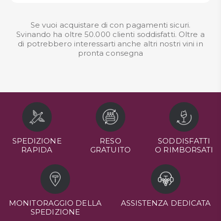
Se vuoi acquistare di con pagamenti sicuri.
Svinando ha oltre 50.000 clienti soddisfatti. Oltre a
di potrebbero interessarti anche altri nostri
vini in
pronta consegna
SPEDIZIONE
RESO
SODDISFATTI
RAPIDA
GRATUITO
O RIMBORSATI
MONITORAGGIO DELLA
ASSISTENZA DEDICATA
SPEDIZIONE