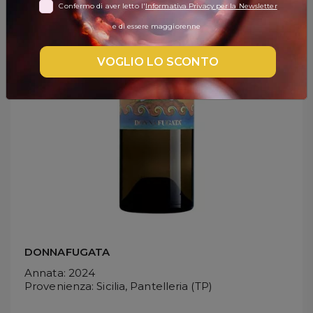
Confermo di aver letto l'
Informativa Privacy per la Newsletter
DISPENSA
e di essere maggiorenne
TUTTO A
-30%
VOGLIO LO SCONTO
Accedi
Gift
Card
Preferiti
Blog
DONNAFUGATA
Annata
: 2024
Provenienza
: Sicilia, Pantelleria (TP)