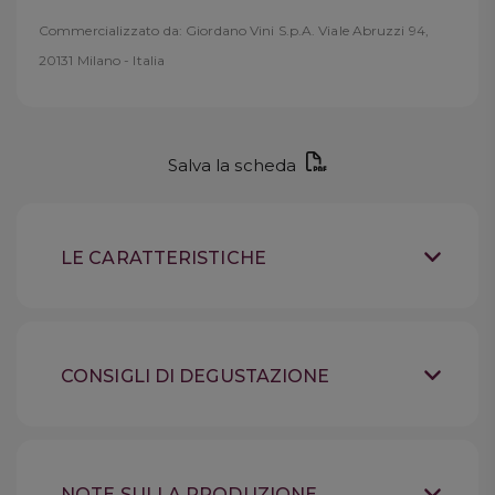
Commercializzato da: Giordano Vini S.p.A. Viale Abruzzi 94,
20131 Milano - Italia
Salva la scheda
LE CARATTERISTICHE
Vino bianco fermo dolce
Tipologia
Sicilia
Provenienza
CONSIGLI DI DEGUSTAZIONE
100% Zibibbo (Moscato di
Uve
Conservare in luogo
Alessandria)
Suggerimenti
fresco, lontano dalla luce,
Dal colore giallo paglierino
bottiglia coricata. Non refrigerare. Aprire
Sensazioni
brillante, Kabir 2022 si
almeno un'ora prima del servizio
NOTE SULLA PRODUZIONE