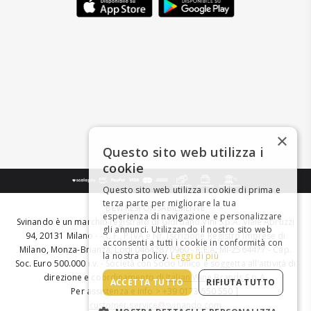
×
Questo sito web utilizza i
cookie
Questo sito web utilizza i cookie di prima e
terza parte per migliorare la tua
BEVI RESPONSABILMENTE
esperienza di navigazione e personalizzare
Svinando è un marchio registrato di Giordano Vini S.p.A. Viale Abruzzi
gli annunci. Utilizzando il nostro sito web
94, 20131 Milano - - C.F., P.IVA e Nr. Iscrizione Registro Imprese di
acconsenti a tutti i cookie in conformità con
Milano, Monza-Brianza, Lodi 04642870960 - R.E.A. MI-2564477 - Cap.
la nostra policy.
Leggi di più
Soc. Euro 500.000 i.v. - Società con Socio Unico e soggetta all'attività di
direzione e coordinamento di
Italian Wine Brands S.p.A.
ACCETTA TUTTO
RIFIUTA TUTTO
Per assistenza e info > +39 0173 550 550 |
customer.service@svinando.com