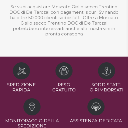
Se vuoi acquistare Moscato Giallo secco Trentino
DOC di De Tarczal con pagamenti sicuri. Svinando
ha oltre 50.000 clienti soddisfatti. Oltre a Moscato
Giallo secco Trentino DOC di De Tarczal
potrebbero interessarti anche altri nostri
vini in
pronta consegna
SPEDIZIONE
RESO
SODDISFATTI
RAPIDA
GRATUITO
O RIMBORSATI
MONITORAGGIO DELLA
ASSISTENZA DEDICATA
SPEDIZIONE