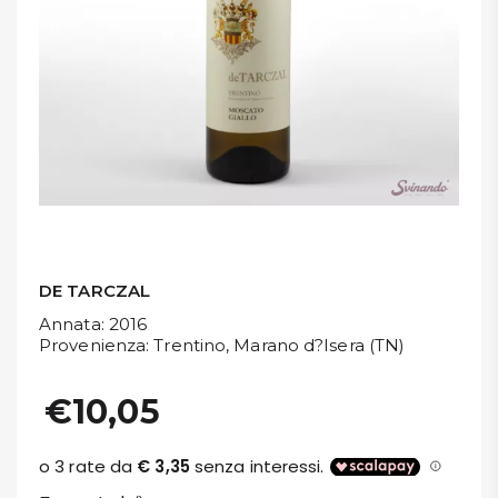
DISPENSA
TUTTO A
-30%
Accedi
Gift
Card
DE TARCZAL
Annata
: 2016
Preferiti
Provenienza
: Trentino, Marano d?Isera (TN)
Blog
€10,05